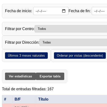
Fecha de inicio:
Fecha de fin:
Filtrar por Centro:
Filtrar por Dirección:
Últimos 3 meses naturales
Ordenar por vistas (descendente)
Ver estadísticas
Exportar tabla
Total de entradas filtradas: 167
#
B/F
Título