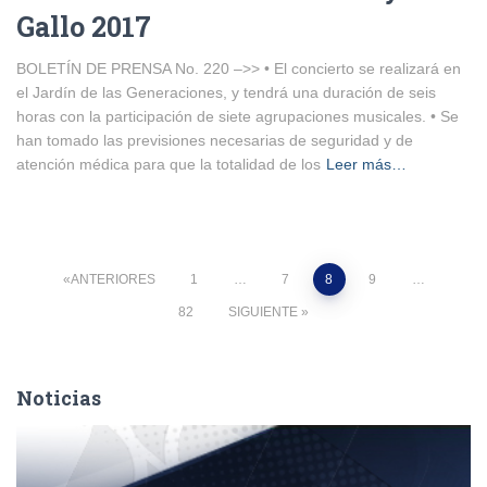
Gallo 2017
BOLETÍN DE PRENSA No. 220 –>> • El concierto se realizará en
el Jardín de las Generaciones, y tendrá una duración de seis
horas con la participación de siete agrupaciones musicales. • Se
han tomado las previsiones necesarias de seguridad y de
atención médica para que la totalidad de los
Leer más…
Paginación
ANTERIORES
1
…
7
8
9
…
82
SIGUIENTE
de
entradas
Noticias