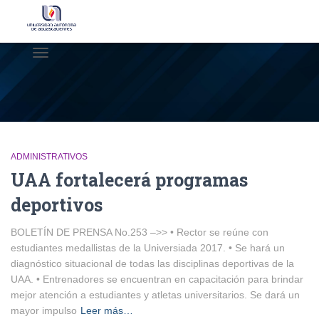
CAMBIAR
MODO
DE
NAVEGACIÓN
ADMINISTRATIVOS
UAA fortalecerá programas
deportivos
BOLETÍN DE PRENSA No.253 –>> • Rector se reúne con
estudiantes medallistas de la Universiada 2017. • Se hará un
diagnóstico situacional de todas las disciplinas deportivas de la
UAA. • Entrenadores se encuentran en capacitación para brindar
mejor atención a estudiantes y atletas universitarios. Se dará un
mayor impulso
Leer más…