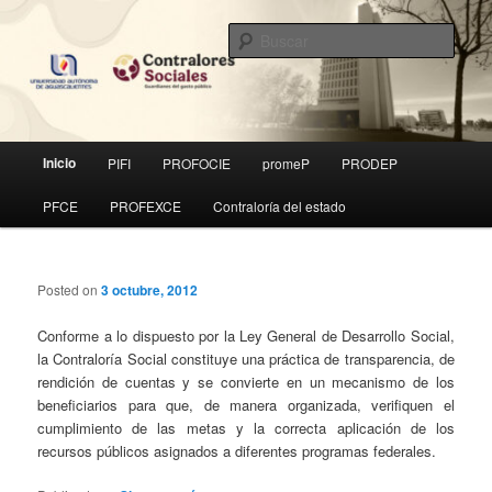
Ir
Ir
al
al
Busc
contenido
contenido
principal
secundario
Contraloría Social
Menú
Inicio
PIFI
PROFOCIE
promeP
PRODEP
principal
PFCE
PROFEXCE
Contraloría del estado
Posted on
3 octubre, 2012
Conforme a lo dispuesto por la Ley General de Desarrollo Social,
la Contraloría Social constituye una práctica de transparencia, de
rendición de cuentas y se convierte en un mecanismo de los
beneficiarios para que, de manera organizada, verifiquen el
cumplimiento de las metas y la correcta aplicación de los
recursos públicos asignados a diferentes programas federales.