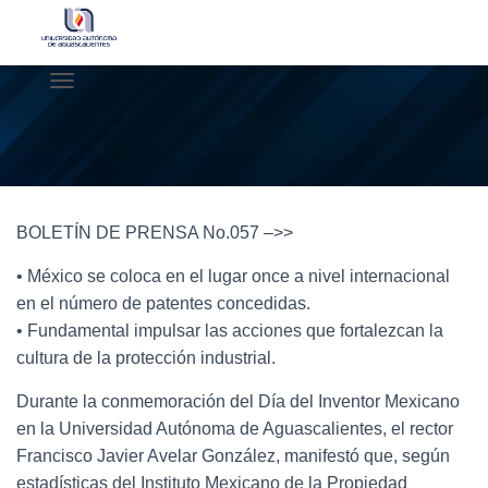
C
A
M
B
I
A
R
BOLETÍN DE PRENSA No.057 –>>
M
O
• México se coloca en el lugar once a nivel internacional
D
en el número de patentes concedidas.
O
D
• Fundamental impulsar las acciones que fortalezcan la
E
cultura de la protección industrial.
N
A
Durante la conmemoración del Día del Inventor Mexicano
V
en la Universidad Autónoma de Aguascalientes, el rector
E
G
Francisco Javier Avelar González, manifestó que, según
A
estadísticas del Instituto Mexicano de la Propiedad