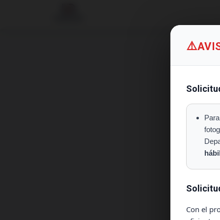
AVI
Solicitu
Para
fotog
Depa
hábi
Solicitu
Con el pro