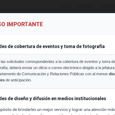
INICIO
OBJETIVO
SECCIO
SO IMPORTANTE
Iniciar Sesión
des de cobertura de eventos y toma de fotografía
Si tenías una cuenta en el sistema anterior de tickets, puedes
 las solicitudes correspondientes a la cobertura de eventos y toma d
ingresar tus credenciales aquí.
rafía, deberá enviar un oficio o correo electrónico dirigido a la jefatura
rtamento de Comunicación y Relaciones Públicas con al menos
die
Correo electrónico
les
de anticipación.
des de diseño y difusión en medios institucionales
Contraseña
pósito de brindarles un mejor servicio y lograr una atención más 