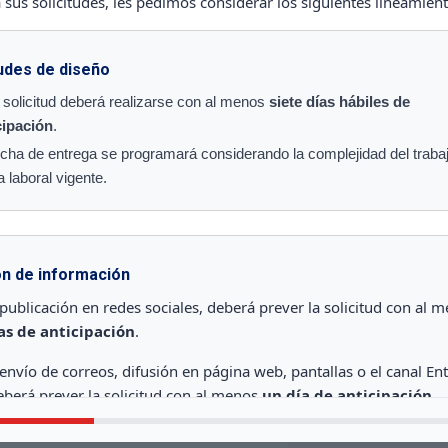
a sus solicitudes, les pedimos considerar los siguientes lineamient
tudes de diseño
Recordarme
 solicitud deberá realizarse con al menos
siete días hábiles de
cipación
.
echa de entrega se programará considerando la complejidad del trabaj
INICIAR SESIÓN
 laboral vigente.
¿No tienes una cuenta?
ón de información
 publicación en redes sociales, deberá prever la solicitud con al 
Regístrate aquí
ías de anticipación
.
¿Olvidaste tu contraseña?
 envío de correos, difusión en página web, pantallas o el canal En
berá prever la solicitud con al menos
un día de anticipación
.