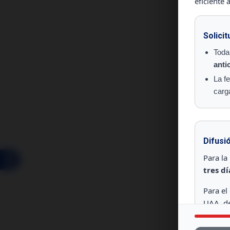
eficiente 
Solici
Toda
anti
La f
carga
Difusi
Para la
tres d
Para el
UAA, de