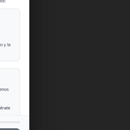
os:
o y la
menos
térate