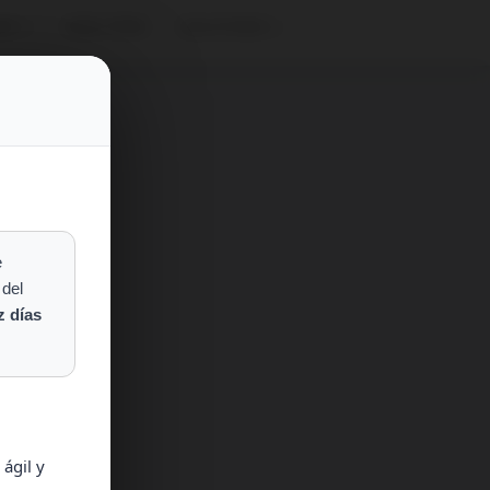
NES
DIRECTORIO
SOLICITUDES
e
 del
z días
ágil y