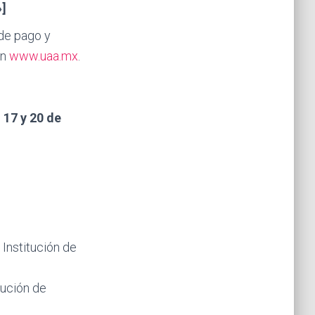
»]
 de pago y
en
www.uaa.mx
.
 17 y 20 de
 Institución de
tución de