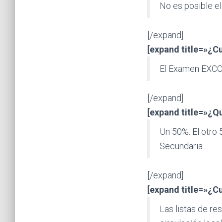
No es posible el
[/expand]
[expand title=»¿C
El Examen EXCOB
[/expand]
[expand title=»¿Q
Un 50%. El otro 5
Secundaria.
[/expand]
[expand title=»¿C
Las listas de re