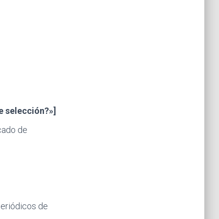
e selección?»]
icado de
eriódicos de