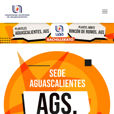
C
A
M
B
I
A
R
M
O
D
O
D
E
N
A
V
E
G
A
C
I