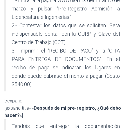
1.- Entrar a la página www.uaa.mx del 11 al 15 de
Ó
marzo y pulsar “Pre-Registro Admisión a
N
Licenciatura e Ingenierías”
2.- Contestar los datos que se solicitan. Será
indispensable contar con la CURP y Clave del
Centro de Trabajo (CCT).
3.- Imprimir el “RECIBO DE PAGO” y la “CITA
PARA ENTREGA DE DOCUMENTOS”. En el
recibo de pago se indicarán los lugares en
donde puede cubrirse el monto a pagar. (Costo
$540.00)
[/expand]
[expand title=»
Después de mi pre-registro, ¿Qué debo
hacer?
«]
Tendrás que entregar la documentación