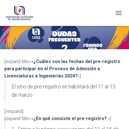
C
A
M
B
I
A
R
M
[expand title=»
¿Cuáles son las fechas del pre-registro
O
D
para participar en el Proceso de Admisión a
O
Licenciaturas e Ingenierías 2024?
«]
D
E
El sitio de pre-registro se habilitará del 11 al 15
N
de marzo.
A
V
E
G
[/expand]
A
[expand title=»
¿En qué consiste el pre-registro?
«]
C
I