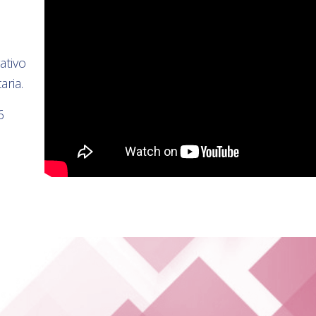
ativo
aria.
6