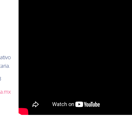
ativo
aria.
3
aa.mx