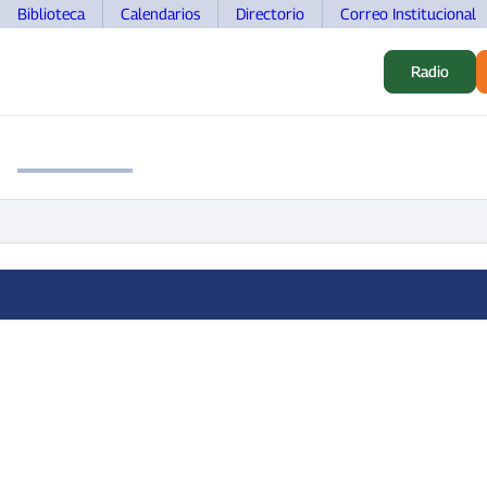
Biblioteca
Calendarios
Directorio
Correo Institucional
Radio
S
ALUMNOS
INVESTIGACIÓN
MOVILIDAD
DOCEN