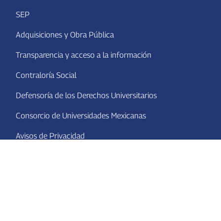
SEP
Adquisiciones y Obra Pública
Transparencia y acceso a la información
Contraloría Social
Defensoría de los Derechos Universitarios
Consorcio de Universidades Mexicanas
Avisos de Privacidad
Se Lumen Proferre
Av. Universidad #940, Ciudad Universitaria, C.P. 20100,
Aguascalientes, Ags. México.
Tel. conmutador: 449 910 74 00