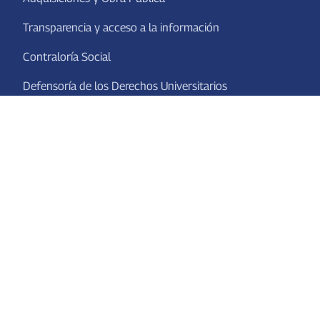
Transparencia y acceso a la información
Contraloría Social
Defensoría de los Derechos Universitarios
Consorcio de Universidades Mexicanas
Avisos de Privacidad
Se Lumen Proferre
Av. Universidad #940, Ciudad Universitaria, C.P. 20100,
Aguascalientes, Ags. México.
Tel. conmutador: 449 910 74 00