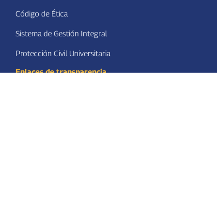
Código de Ética
Sistema de Gestión Integral
Protección Civil Universitaria
Enlaces de transparencia
Plataforma Nacional de Transparencia
Obligaciones de Transparencia
Centro Occidente - Consejo Regional
SEP
Adquisiciones y Obra Pública
Transparencia y acceso a la información
Contraloría Social