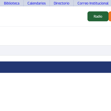
Biblioteca
Calendarios
Directorio
Correo Institucional
Radio
S
ALUMNOS
INVESTIGACIÓN
MOVILIDAD
DOCEN