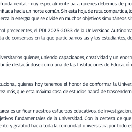
 es fundamental -muy especialmente para quienes debemos de pro
nfilada hacia un norte común. Sin esta hoja de ruta compartida, l
fuerza la energía que se divide en muchos objetivos simultáneos si
onal precedentes, el PDI 2025-2033 de la Universidad Autónoma 
da de consensos en la que participamos las y los estudiantes, d
niversitarios quienes, uniendo capacidades, creatividad y un eno
inúe destacándose como una de las Instituciones de Educación S
titucional, quienes hoy tenemos el honor de conformar la Uni
vez más, que esta máxima casa de estudios habrá de trascendern
rea es unificar nuestros esfuerzos educativos, de investigación,
objetivos fundamentales de la universidad. Con la certeza de que
ento y gratitud hacia toda la comunidad universitaria por todo e