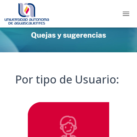
C
A
M
B
I
A
R
M
O
D
Por tipo de Usuario:
O
D
E
N
A
V
E
G
A
C
I