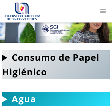
C
A
M
B
I
A
R
M
O
Consumo de Papel
D
O
D
Higiénico
E
N
A
V
E
Agua
G
A
C
I