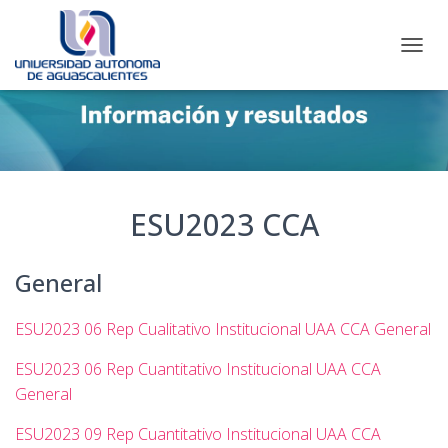
C
A
M
B
I
A
R
M
O
ESU2023 CCA
D
O
D
General
E
N
A
ESU2023 06 Rep Cualitativo Institucional UAA CCA General
V
E
ESU2023 06 Rep Cuantitativo Institucional UAA CCA
G
General
A
C
ESU2023 09 Rep Cuantitativo Institucional UAA CCA
I