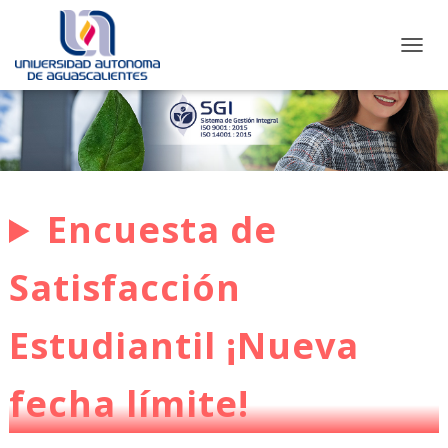
C
A
M
B
I
A
R
M
O
Encuesta de
D
O
D
Satisfacción
E
N
A
Estudiantil ¡Nueva
V
E
G
fecha límite!
A
C
I