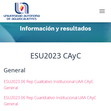
C
A
M
B
I
A
R
M
O
ESU2023 CAyC
D
O
D
General
E
N
A
ESU2023 06 Rep Cualitativo Institucional UAA CAyC
V
General
E
G
ESU2023 06 Rep Cuantitativo Institucional UAA CAyC
A
General
C
I