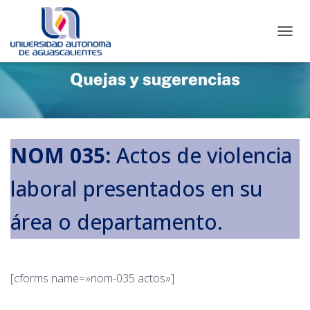
C
A
M
B
I
A
R
M
O
NOM 035:
Actos de violencia
D
O
laboral presentados en su
D
E
N
área o departamento.
A
V
E
G
[cforms name=»nom-035 actos»]
A
C
I