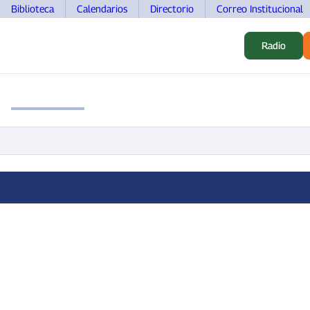
Biblioteca
Calendarios
Directorio
Correo Institucional
Radio
S
ALUMNOS
INVESTIGACIÓN
MOVILIDAD
DOCEN