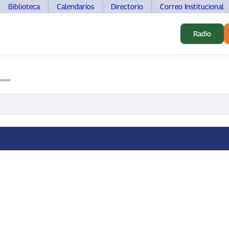
Biblioteca
Calendarios
Directorio
Correo Institucional
Radio
S
ALUMNOS
INVESTIGACIÓN
MOVILIDAD
DOCEN