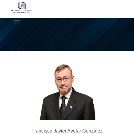
C
A
M
B
I
A
R
M
O
D
O
D
E
N
A
V
E
G
A
Francisco Javier Avelar González