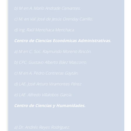
b) M en A. Marío Andrade Cervantes.
c) M. en Val. José de Jesús Orenday Carrillo.
d) Ing. Raúl Menchaca Menchaca.
Centro de Ciencias Económicas Administrativas.
a) M en C. Soc. Raymundo Moreno Rincón.
b) CPC. Gustavo Alberto Báez Mascorro.
c) M en A. Pedro Contreras Gaytán.
d) LAE. José Arturo Viramontes Pérez
e) LAE. Alfredo Villalobos García.
Centro de Ciencias y Humanidades.
a) Dr. Andrés Reyes Rodríguez.