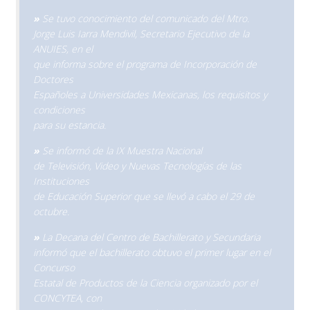
»
Se tuvo conocimiento del comunicado del Mtro.
Jorge Luis Iarra Mendivil, Secretario Ejecutivo de la
ANUIES, en el
que informa sobre el programa de Incorporación de
Doctores
Españoles a Universidades Mexicanas, los requisitos y
condiciones
para su estancia.
»
Se informó de la IX Muestra Nacional
de Televisión, Video y Nuevas Tecnologías de las
Instituciones
de Educación Superior que se llevó a cabo el 29 de
octubre.
»
La Decana del Centro de Bachillerato y Secundaria
informó que el bachillerato obtuvo el primer lugar en el
Concurso
Estatal de Productos de la Ciencia organizado por el
CONCYTEA, con