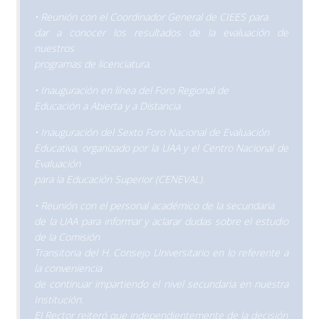
• Reunión con el Coordinador General de CIEES para
dar a conocer los resultados de la evaluación de
nuestros
programas de licenciatura.
• Inauguración en línea del Foro Regional de
Educación a Abierta y a Distancia
• Inauguración del Sexto Foro Nacional de Evaluación
Educativa, organizado por la UAA y el Centro Nacional de
Evaluación
para la Educación Superior (CENEVAL).
• Reunión con el personal académico de la secundaria
de la UAA para informar y aclarar dudas sobre el estudio
de la Comisión
Transitoria del H. Consejo Universitario en lo referente a
la conveniencia
de continuar impartiendo el nivel secundaria en nuestra
Institución.
El Rector reiteró que independientemente de la decisión