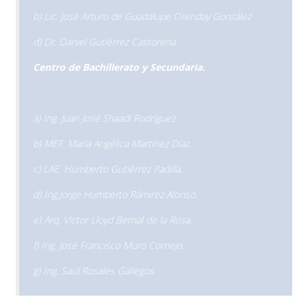
b) Lic. José Arturo de Guadalupe Orenday González
d) Dr. Daniel Gutiérrez Castorena
Centro de Bachillerato y Secundaria.
a) Ing. Juan José Shaadi Rodríguez
b) MEF. María Angélica Martínez Díaz.
c) LAE. Humberto Gutiérrez Padilla.
d) Ing.Jorge Humberto Rámirez Alonso.
e) Arq. Victor Lloyd Bernal de la Rosa.
f) Ing. José Francisco Muro Cornejo.
g) Ing. Saúl Rosales Gallegos.