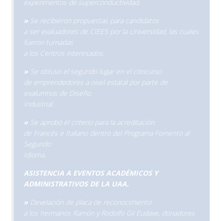
experimentos de superconductividad.
»
Se recibieron propuestas para candidatos
a ser evaluadores de CIEES por la Universidad, las cuales
fueron turnadas
a los Centros interesados.
»
Se obtuvo el segundo lugar en el concurso
de emprendedores a nivel estatal por parte de
exalumnos de Diseño
Industrial.
»
Se aprobó el criterio para la acreditación
de Francés e Italiano dentro del Programa Fomento al
Segundo
Idioma.
ASISTENCIA A EVENTOS ACADÉMICOS Y
ADMINISTRATIVOS DE LA UAA.
»
Develación de placa de reconocimiento
a los hermanos Ramón y Rodolfo Gil Eudave, donadores