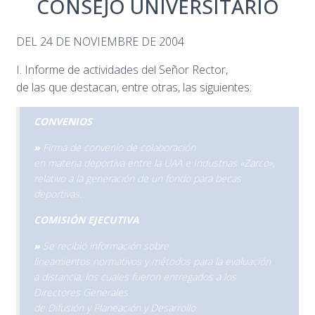
CONSEJO UNIVERSITARIO
DEL 24 DE NOVIEMBRE DE 2004
I. Informe de actividades del Señor Rector,
de las que destacan, entre otras, las siguientes:
CONVENIOS
»
Firma de convenio de colaboración
en materia deportiva entre la UAA e Industrias «Zarco»,
relativo a la generación de un fondo para becas
deportivas.
COMISIÓN EJECUTIVA
»
Se recibió información sobre
lineamientos normativos y métodos para la evaluación
a distancia, los cuales fueron entregados a los
Directores Generales
de Difusión y Planeación y Desarrollo.