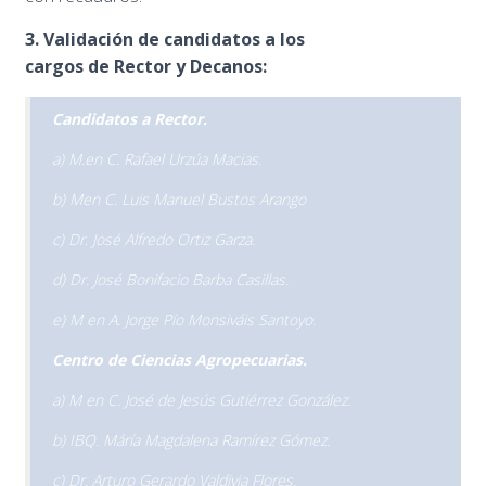
3. Validación de candidatos a los
cargos de Rector y Decanos:
Candidatos a Rector.
a) M.en C. Rafael Urzúa Macias.
b) Men C. Luis Manuel Bustos Arango
c) Dr. José Alfredo Ortiz Garza.
d) Dr. José Bonifacio Barba Casillas.
e) M en A. Jorge Pío Monsiváis Santoyo.
Centro de Ciencias Agropecuarias.
a) M en C. José de Jesús Gutiérrez González.
b) IBQ. Máría Magdalena Ramírez Gómez.
c) Dr. Arturo Gerardo Valdivia Flores.