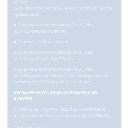
de una
parte del terreno donde se ubica el Centro de Ciencias
Agropecuarias.
»
Ceremonia conmemorativa de los 25 años
de la licenciatura en Derecho.
»
Concierto de Ottmar Liebert.
»
Ceremonia conmemorativa de los 25 años
de la licenciatura de Salud Pública.
»
Ceremonia conmemorativa de los 25 años
de la Asociación de Catedráticos e Investigadores de
la Universidad Autónoma de Aguascalientes
REPRESENTACIÓN DE LA UNIVERSIDAD EN
EVENTOS
»
Defensa del Programa Integral de Fortalecimiento
Institucional para Educación Media Superior (PIFIEMS),
en la
Cd. de México D.F.