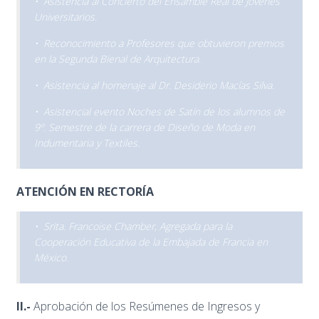
• Asistencia al Concierto del Ensamble Real de Jóvenes
Universitarios.
• Reconocimiento a Profesores que obtuvieron premios
en la Segunda Bienal de Arquitectura.
• Asistencia al homenaje al Dr. Desiderio Macías Silva.
• Asistencial evento Noches de Satín de los alumnos de
9º. Semestre de la carrera de Diseño de Moda en
Indumentaria y Textiles.
ATENCIÓN EN RECTORÍA
• Srita. Francoise Chamber, Agregada para la
Cooperación Educativa de la Embajada de Francia en
México.
II.-
Aprobación de los Resúmenes de Ingresos y