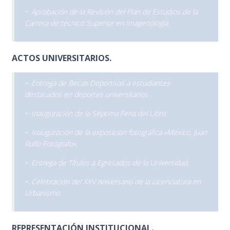
• Aprobación de la Revisión del Plan de Estudios de la
Carrera de técnico Superior en Imagenología.
ACTOS UNIVERSITARIOS.
• Entrega de Becas Deportivas a estudiantes
destacados en deportes universitarios.
• Inauguración de la Séptima Feria del Libro.
• Inauguración de la exposición fotográfica «México, Juan
Rulfo Fotógrafo».
• Entrega de Títulos a Egresados de la Universidad.
• Celebración del XXV Aniversario de la Licenciatura en
Urbanismo.
REPRESENTACIÓN INSTITUCIONAL.