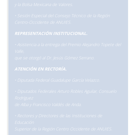
y la Bolsa Mexicana de Valores.
• Sesión Especial del Consejo Técnico de la Región
Centro-Occidente de ANUIES.
REPRESENTACIÓN INSTITUCIONAL.
• Asistencia a la entrega del Premio Alejandro Topete del
Valle,
que se otorgó al Dr. Jesús Gómez Serrano.
ATENCIÓN EN RECTORÍA.
• Diputada Federal Guadalupe García Velazco.
• Diputados Federales Arturo Robles Aguilar, Consuelo
Rodríguez
de Alba y Francisco Valdés de Anda.
• Rectores y Directores de las Instituciones de
Educación
Superior de la Región Centro Occidente de ANUIES.