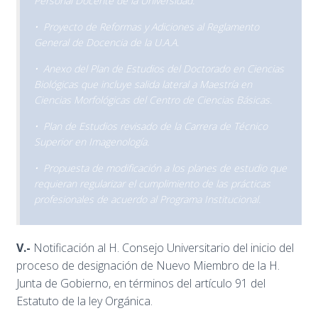
Personal Docente de la Universidad.
• Proyecto de Reformas y Adiciones al Reglamento
General de Docencia de la U.A.A.
• Anexo del Plan de Estudios del Doctorado en Ciencias
Biológicas que incluye salida lateral a Maestría en
Ciencias Morfológicas del Centro de Ciencias Básicas.
• Plan de Estudios revisado de la Carrera de Técnico
Superior en Imagenología.
• Propuesta de modificación a los planes de estudio que
requieran regularizar el cumplimiento de las prácticas
profesionales de acuerdo al Programa Institucional.
V.-
Notificación al H. Consejo Universitario del inicio del
proceso de designación de Nuevo Miembro de la H.
Junta de Gobierno, en términos del artículo 91 del
Estatuto de la ley Orgánica.