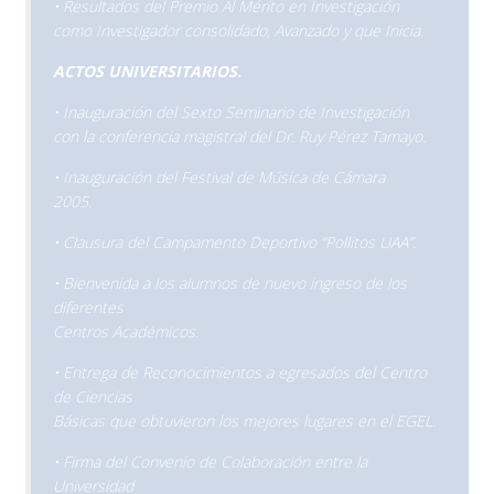
• Resultados del Premio Al Mérito en Investigación
como Investigador consolidado, Avanzado y que Inicia.
ACTOS UNIVERSITARIOS.
• Inauguración del Sexto Seminario de Investigación
con la conferencia magistral del Dr. Ruy Pérez Tamayo.
• Inauguración del Festival de Música de Cámara
2005.
• Clausura del Campamento Deportivo “Pollitos UAA”.
• Bienvenida a los alumnos de nuevo ingreso de los
diferentes
Centros Académicos.
• Entrega de Reconocimientos a egresados del Centro
de Ciencias
Básicas que obtuvieron los mejores lugares en el EGEL.
• Firma del Convenio de Colaboración entre la
Universidad