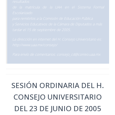
resultados
de la matrícula de la UAA en el Sistema Formal
Escolarizado
para remitirlos a la Comisión de Educación Pública
y Servicios Educativos de la Cámara de Diputados a más
tardar el 15 de septiembre de 2005.
La dirección en internet del H. Consejo Universitario es:
http://www.uaa.mx/consejo/
Para envío de comentarios: consejo_cd@correo.uaa.mx
SESIÓN ORDINARIA DEL H.
CONSEJO UNIVERSITARIO
DEL 23 DE JUNIO DE 2005