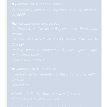
II.-
Aprobación de los Resúmenes
de Ingresos y Egresos correspondiente al mes de mayo
del 2005.
III.-
Aprobación por unanimidad
del Proyecto de Adición al Reglamento de Becas para
realizar
Estudios de Pregrado de la UAA, acordándose que el
25% del
total de becas se otorguen a alumnos regulares que
demuestren tener
necesidad económica.
IV.-
Integración de los nuevos
miembros de los diferente Comités y Comisiones del H.
Consejo
Universitario:
• Comité de Crédito Educativo: Mariely Acosta
Álvarez y Areli Ramírez Zermeño.