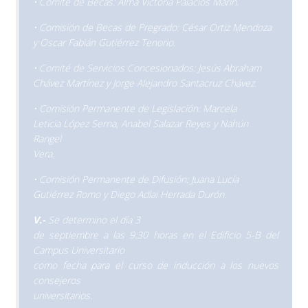
• Comité de Becas: Alma Victoria Palacios Marín.
• Comisión de Becas de Pregrado: César Ortiz Mendoza
y Oscar Fabián Gutiérrez Tenorio.
• Comité de Servicios Concesionados: Jesús Abraham
Chávez Martínez y Jorge Alejandro Santacruz Chávez.
• Comisión Permanente de Legislación: Marcela
Leticia López Serna, Anabel Salazar Reyes y Nahún
Rangel
Vera.
• Comisión Permanente de Difusión: Juana Lucía
Gutiérrez Romo y Diego Adlai Herrada Durón.
V.-
Se determino el día 3
de septiembre a las 9:30 horas en el Edificio 5-B del
Campus Universitario
como fecha para el curso de inducción a los nuevos
consejeros
universitarios.