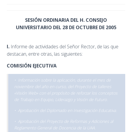
SESIÓN ORDINARIA DEL H. CONSEJO
UNIVERSITARIO DEL 28 DE OCTUBRE DE 2005
I.
Informe de actividades del Señor Rector, de las que
destacan, entre otras, las siguientes:
COMISIÓN EJECUTIVA
• Información sobre la aplicación, durante el mes de
noviembre del año en curso, del Proyecto de talleres
«Visión Web» con el propósito de reforzar los conceptos
de Trabajo en Equipo, Liderazgo y Visión de Futuro.
• Aprobación del Diplomado en Investigación Educativa.
• Aprobación del Proyecto de Reformas y Adiciones al
Reglamento General de Docencia de la UAA.