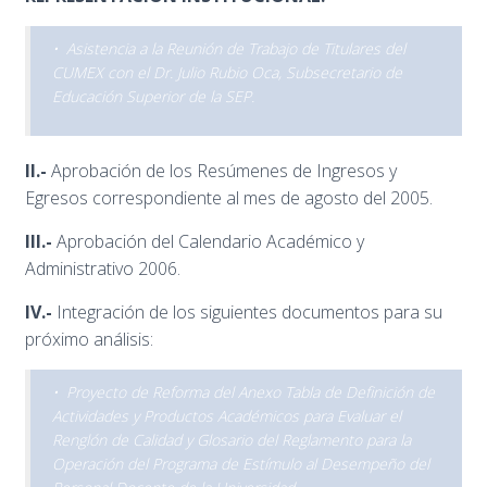
• Asistencia a la Reunión de Trabajo de Titulares del
CUMEX con el Dr. Julio Rubio Oca, Subsecretario de
Educación Superior de la SEP.
II.-
Aprobación de los Resúmenes de Ingresos y
Egresos correspondiente al mes de agosto del 2005.
III.-
Aprobación del Calendario Académico y
Administrativo 2006.
IV.-
Integración de los siguientes documentos para su
próximo análisis:
• Proyecto de Reforma del Anexo Tabla de Definición de
Actividades y Productos Académicos para Evaluar el
Renglón de Calidad y Glosario del Reglamento para la
Operación del Programa de Estímulo al Desempeño del