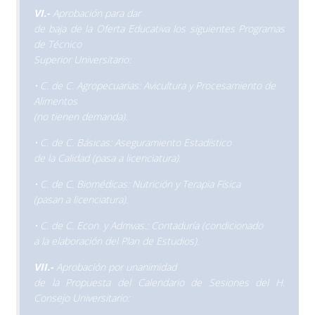
VI.-
Aprobación para dar
de baja de la Oferta Educativa los siguientes Programas
de Técnico
Superior Universitario:
• C. de C. Agropecuarias: Avicultura y Procesamiento de
Alimentos
(no tienen demanda).
• C. de C. Básicas: Aseguramiento Estadístico
de la Calidad (pasa a licenciatura).
• C. de C. Biomédicas: Nutrición y Terapia Física
(pasan a licenciatura).
• C. de C. Econ. y Admvas.: Contaduría (condicionado
a la elaboración del Plan de Estudios).
VII.-
Aprobación por unanimidad
de la Propuesta del Calendario de Sesiones del H.
Consejo Universitario: