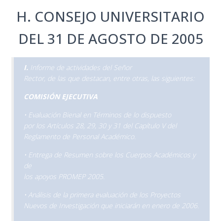
H. CONSEJO UNIVERSITARIO
DEL 31 DE AGOSTO DE 2005
I.
Informe de actividades del Señor
Rector, de las que destacan, entre otras, las siguientes:
COMISIÓN EJECUTIVA
• Evaluación Bienal en Términos de lo dispuesto
por los Artículos 28, 29, 30 y 31 del Capítulo V del
Reglamento de Personal Académico.
• Entrega de Resumen sobre los Cuerpos Académicos y
de
los apoyos PROMEP 2005.
• Análisis de la primera evaluación de los Proyectos
Nuevos de Investigación que iniciarán en enero de 2006.