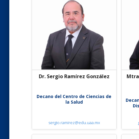
Dr. Sergio Ramírez González
Mtra.
Decano del Centro de Ciencias de
Decan
la Salud
Di
sergio.ramirez@edu.uaa.mx