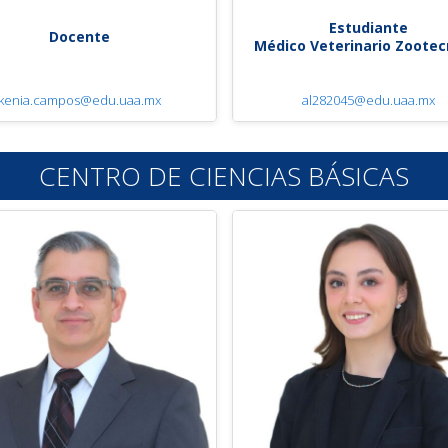
Estudiante
Docente
Médico Veterinario Zootec
kenia.campos@edu.uaa.mx
al282045@edu.uaa.mx
CENTRO DE CIENCIAS BÁSICAS