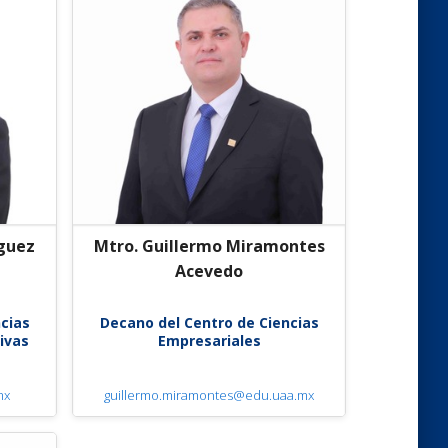
íguez
Mtro. Guillermo Miramontes
Acevedo
cias
Decano del Centro de Ciencias
ivas
Empresariales
mx
guillermo.miramontes@edu.uaa.mx