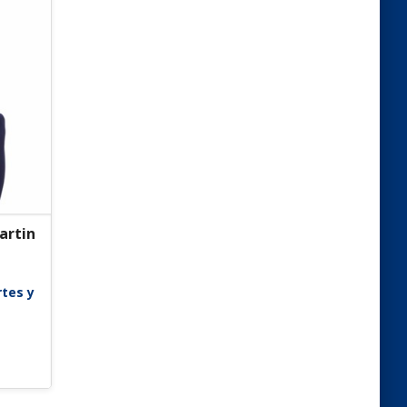
artin
rtes y