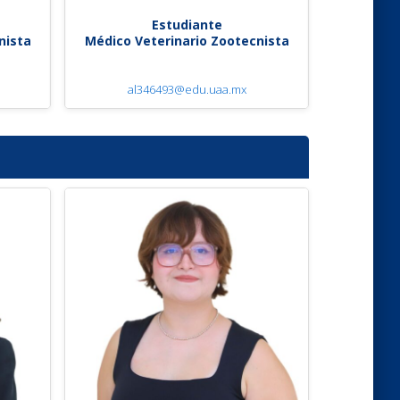
Estudiante
nista
Médico Veterinario Zootecnista
al346493@edu.uaa.mx