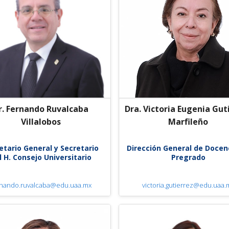
r. Fernando Ruvalcaba
Dra. Victoria Eugenia Gut
Villalobos
Marfileño
etario General y Secretario
Dirección General de Docen
l H. Consejo Universitario
Pregrado
rnando.ruvalcaba@edu.uaa.mx
victoria.gutierrez@edu.uaa.