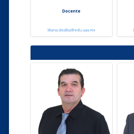
Docente
liliana.dealba@edu.uaa.mx