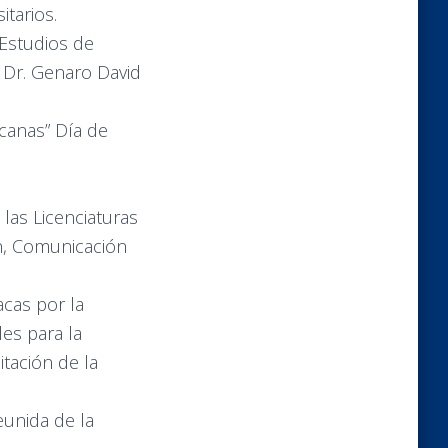
tarios.
 Estudios de
o Dr. Genaro David
icanas” Día de
las Licenciaturas
ón, Comunicación
acas por la
es para la
itación de la
eunida de la