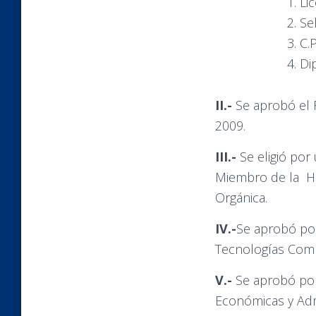
Li
Se
C.
Di
II.-
Se aprobó el 
2009.
III.-
Se eligió po
Miembro de la H. 
Orgánica.
IV.-
Se aprobó por
Tecnologías Comp
V.-
Se aprobó por
Económicas y Admi