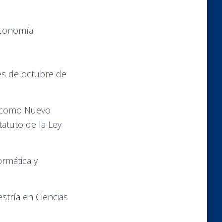
Economía.
es de octubre de
h como Nuevo
atuto de la Ley
ormática y
stría en Ciencias