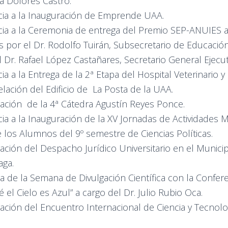
ra Dolores Castro.
cia a la Inauguración de Emprende UAA.
cia a la Ceremonia de entrega del Premio SEP-ANUIES 
s por el Dr. Rodolfo Tuirán, Subsecretario de Educación
l Dr. Rafael López Castañares, Secretario General Ejecu
ia a la Entrega de la 2ª Etapa del Hospital Veterinario y
ación del Edificio de La Posta de la UAA.
ación de la 4ª Cátedra Agustín Reyes Ponce.
cia a la Inauguración de la XV Jornadas de Actividades M
de los Alumnos del 9º semestre de Ciencias Políticas.
ación del Despacho Jurídico Universitario en el Munici
aga.
a de la Semana de Divulgación Científica con la Conferen
 el Cielo es Azul” a cargo del Dr. Julio Rubio Oca.
ación del Encuentro Internacional de Ciencia y Tecnolo