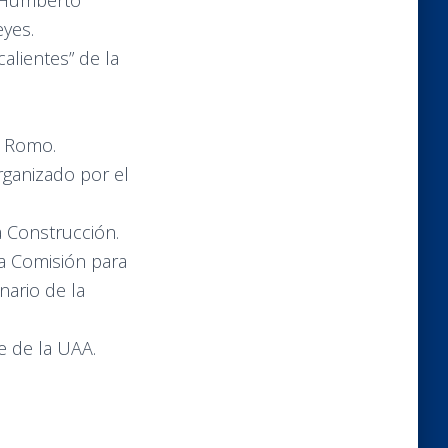
. Humberto
eyes.
alientes” de la
z Romo.
rganizado por el
 Construcción.
la Comisión para
nario de la
te de la UAA.