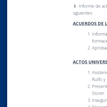
I
.- Informe de ac
siguientes:
ACUERDOS DE L
Informa
formac
Aprobac
ACTOS UNIVERS
Asisten
Rulfo y 
Present
Storer.
Inaugur