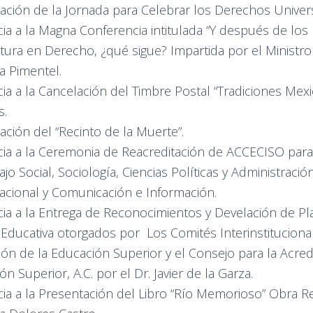
ación de la Jornada para Celebrar los Derechos Universi
cia a la Magna Conferencia intitulada “Y después de los
atura en Derecho, ¿qué sigue? Impartida por el Ministr
 Pimentel.
cia a la Cancelación del Timbre Postal “Tradiciones Mex
s.
ación del “Recinto de la Muerte”.
cia a la Ceremonia de Reacreditación de ACCECISO para 
ajo Social, Sociología, Ciencias Políticas y Administraci
acional y Comunicación e Información.
cia a la Entrega de Reconocimientos y Develación de Pl
 Educativa otorgados por Los Comités Interinstitucional
ión de la Educación Superior y el Consejo para la Acred
n Superior, A.C. por el Dr. Javier de la Garza.
cia a la Presentación del Libro “Río Memorioso” Obra R