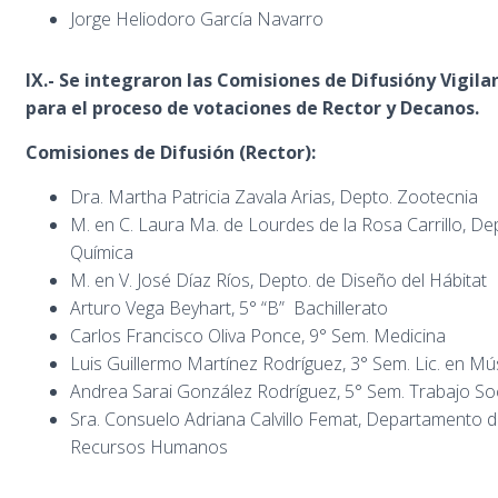
Jorge Heliodoro García Navarro
IX.-
Se integraron las Comisiones de Difusión
y Vigila
para el proceso de votaciones de Rector y Decanos.
Comisiones de Difusión (Rector):
Dra. Martha Patricia Zavala Arias, Depto. Zootecnia
M. en C. Laura Ma. de Lourdes de la Rosa Carrillo, De
Química
M. en V. José Díaz Ríos, Depto. de Diseño del Hábitat
Arturo Vega Beyhart, 5° “B” Bachillerato
Carlos Francisco Oliva Ponce, 9° Sem. Medicina
Luis Guillermo Martínez Rodríguez, 3° Sem. Lic. en Mú
Andrea Sarai González Rodríguez, 5° Sem. Trabajo Soc
Sra. Consuelo Adriana Calvillo Femat, Departamento 
Recursos Humanos