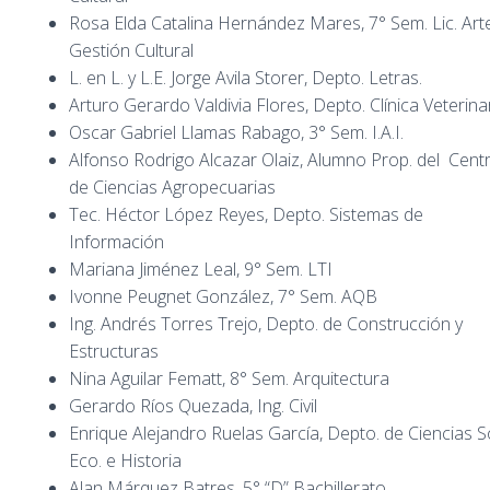
Rosa Elda Catalina Hernández Mares, 7° Sem. Lic. Art
Gestión Cultural
L. en L. y L.E. Jorge Avila Storer, Depto. Letras.
Arturo Gerardo Valdivia Flores, Depto. Clínica Veterina
Oscar Gabriel Llamas Rabago, 3° Sem. I.A.I.
Alfonso Rodrigo Alcazar Olaiz, Alumno Prop. del Cent
de Ciencias Agropecuarias
Tec. Héctor López Reyes, Depto. Sistemas de
Información
Mariana Jiménez Leal, 9° Sem. LTI
Ivonne Peugnet González, 7° Sem. AQB
Ing. Andrés Torres Trejo, Depto. de Construcción y
Estructuras
Nina Aguilar Fematt, 8° Sem. Arquitectura
Gerardo Ríos Quezada, Ing. Civil
Enrique Alejandro Ruelas García, Depto. de Ciencias So
Eco. e Historia
Alan Márquez Batres, 5° “D” Bachillerato