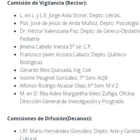
Comisión de Vigilancia (Rector):
L. en L. y L.E. Jorge Avila Storer, Depto. Letras.
Psic. José de Jesús de Anda Muñoz, Depto. Psicología
Dr. Héctor Valenzuela Paz, Depto. de Gineco-Obstetric
Pediatría
Jimena Cabello Iniesta 5° se. C.P.
Francisco Javier Acosta Callazo, Depto. Químico-
Biológicas
Gerardo Ríos Quezada, Ing. Civil
Ivonne Peugnet González, 7° Sem. AQB
Alfonso Rodrigo Alcazar Olaiz, 6° Sem. M.V.Z.
M. en D. Rita Aidee Margaritha Velez Zuñiga, Oficina
Dirección General de Investigación y Posgrado
Comisiones de Difusión
(Decanos):
LRI. Mario Hernández González, Depto. Arte y Gestió
Cultural