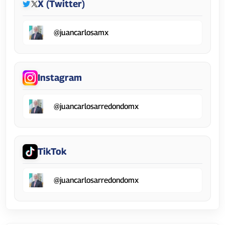
X (Twitter)
@juancarlosamx
Instagram
@juancarlosarredondomx
TikTok
@juancarlosarredondomx