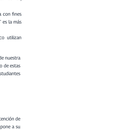
a con fines
T es la más
o utilizan
 de nuestra
so de estas
estudiantes
atención de
s pone a su