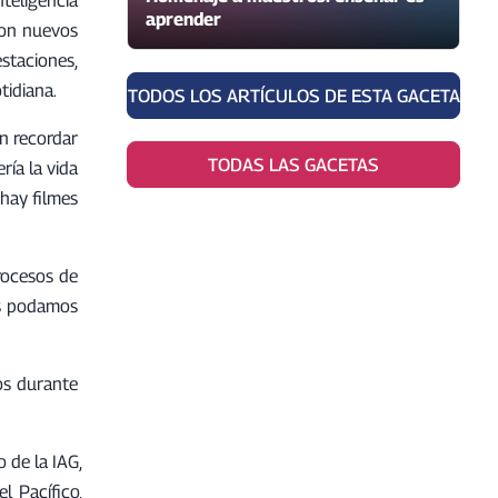
aprender
aron nuevos
estaciones,
tidiana.
TODOS LOS ARTÍCULOS DE ESTA GACETA
on recordar
TODAS LAS GACETAS
ía la vida
 hay filmes
rocesos de
es podamos
os durante
 de la IAG,
l Pacífico,