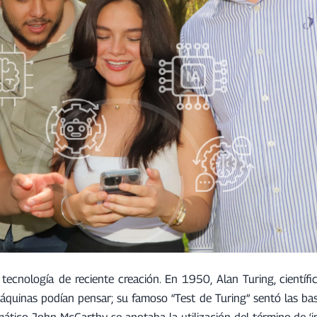
tecnología de reciente creación. En 1950, Alan Turing, científi
quinas podían pensar; su famoso “Test de Turing” sentó las bas
ático John McCarthy se anotaba la utilización del término de ‘in