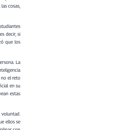
 las cosas,
studiantes
s decir, si
izó que los
ersona. La
nteligencia
 no el reto
icial en su
 vean estas
 voluntad.
e ellos se
plinar con