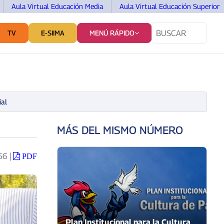
Aula Virtual Educación Media
Aula Virtual Educación Superior
TV
E-SIIMA
MENÚ RÁPIDO
TES
SERVICIOS Y VINCULACIÓN
COMUNICACIÓN
ial
MÁS DEL MISMO NÚMERO
166
|
PDF
Plan Institucional para la Cultura