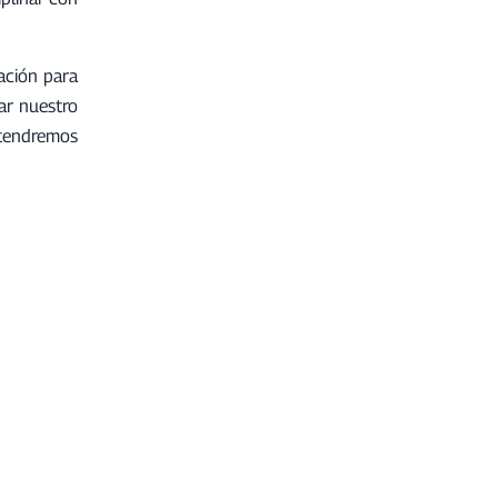
ación para
tar nuestro
e tendremos