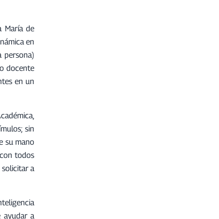
a María de
dinámica en
a persona)
mo docente
antes en un
Académica,
ímulos; sin
de su mano
 con todos
solicitar a
teligencia
e ayudar a