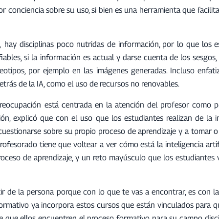
or conciencia sobre su uso, si bien es una herramienta que facilita
,
hay disciplinas poco nutridas de información, por lo que los e
iables, si la información es actual y darse cuenta de los sesgos, e
ereotipos, por ejemplo en las imágenes generadas. Incluso enfat
trás de la IA, como el uso de recursos no renovables.
reocupación está centrada en la atención del profesor como p
ión, explicó que con el uso que los estudiantes realizan de la i
y cuestionarse sobre su propio proceso de aprendizaje y a tomar o
fesorado tiene que voltear a ver cómo está la inteligencia artif
proceso de aprendizaje, y un reto mayúsculo que los estudiantes
r de la persona porque con lo que te vas a encontrar, es con la
formativo ya incorpora estos cursos que están vinculados para qu
te que ellos encuentren el proceso formativo para su campo disci