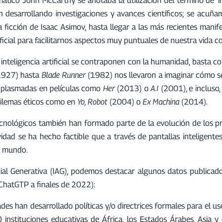
ron desarrollando investigaciones y avances científicos; se acuñ
a ficción de Isaac Asimov, hasta llegar a las más recientes manif
icial para facilitarnos aspectos muy puntuales de nuestra vida co
 inteligencia artificial se contraponen con la humanidad, basta c
927) hasta
Blade Runner
(1982) nos llevaron a imaginar cómo ser
 plasmadas en películas como
Her
(2013) o
A.I
(2001), e incluso,
dilemas éticos como en
Yo, Robot
(2004) o
Ex Machina
(2014).
ecnológicos también han formado parte de la evolución de los p
ividad se ha hecho factible que a través de pantallas inteligent
l mundo.
icial Generativa (IAG), podemos destacar algunos datos publicad
ChatGTP a finales de 2022):
es han desarrollado políticas y/o directrices formales para el uso
instituciones educativas de África, los Estados Árabes, Asia y e