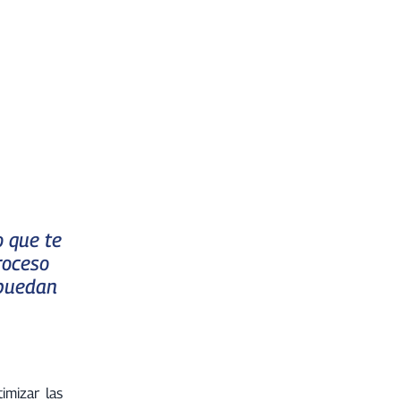
o que te
roceso
 puedan
imizar las