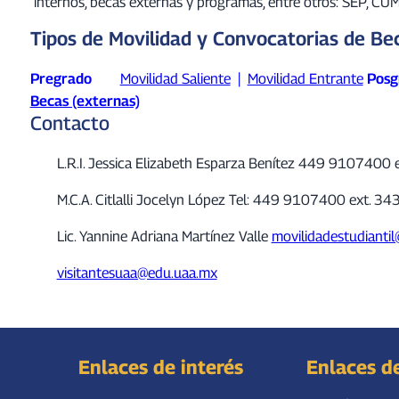
internos, becas externas y programas, entre otros: SEP, 
Tipos de Movilidad y Convocatorias de Be
Pregrado
Movilidad Saliente
|
Movilidad Entrante
Posg
Becas (externas)
Contacto
L.R.I. Jessica Elizabeth Esparza Benítez 449 9107400
M.C.A. Citlalli Jocelyn López Tel: 449 9107400 ext. 3
Lic. Yannine Adriana Martínez Valle
movilidadestudianti
visitantesuaa@edu.uaa.mx
Enlaces de interés
Enlaces d