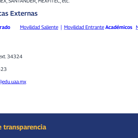
CUMEX, SANTANDER, MEXFITEC, etc.
cas Externas
rado
Movilidad Saliente
|
Movilidad Entrante
Académicos
M
 ext. 34324
4323
l@edu.uaa.mx
e transparencia