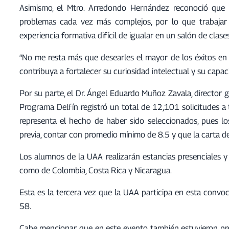
Asimismo, el Mtro. Arredondo Hernández reconoció que 
problemas cada vez más complejos, por lo que trabajar c
experiencia formativa difícil de igualar en un salón de clases
“No me resta más que desearles el mayor de los éxitos en 
contribuya a fortalecer su curiosidad intelectual y su capaci
Por su parte, el Dr. Ángel Eduardo Muñoz Zavala, director 
Programa Delfín registró un total de 12,101 solicitudes a 
representa el hecho de haber sido seleccionados, pues l
previa, contar con promedio mínimo de 8.5 y que la carta d
Los alumnos de la UAA realizarán estancias presenciales y vi
como de Colombia, Costa Rica y Nicaragua.
Esta es la tercera vez que la UAA participa en esta conv
58.
Cabe mencionar que en este evento también estuvieron pres