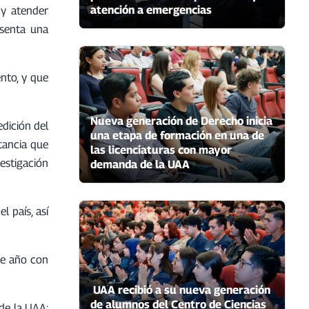
atención a emergencias
 y atender
esenta una
nto, y que
Nueva generación de Derecho inicia
edición del
una etapa de formación en una de
rtancia que
las licenciaturas con mayor
estigación
demanda de la UAA
l país, así
te año con
UAA recibió a su nueva generación
de alumnos del Centro de Ciencias
de la UAA;