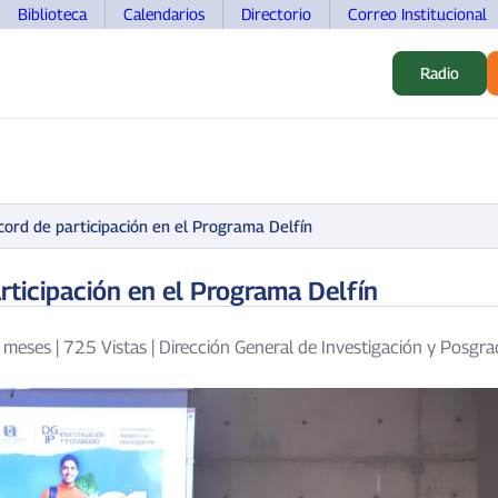
Biblioteca
Calendarios
Directorio
Correo Institucional
Radio
S
ALUMNOS
INVESTIGACIÓN
MOVILIDAD
DOCEN
rd de participación en el Programa Delfín
ticipación en el Programa Delfín
 meses
|
725 Vistas
|
Dirección General de Investigación y Posgr