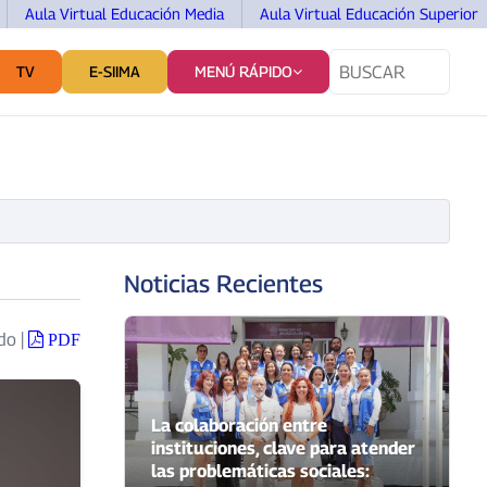
Aula Virtual Educación Media
Aula Virtual Educación Superior
TV
E-SIIMA
MENÚ RÁPIDO
TES
SERVICIOS Y VINCULACIÓN
COMUNICACIÓN
Noticias Recientes
ado
|
PDF
La colaboración entre
instituciones, clave para atender
las problemáticas sociales: