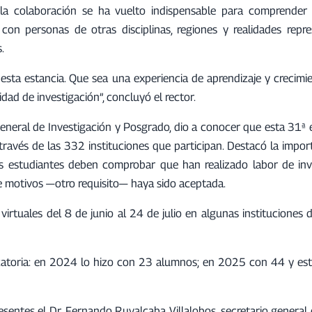
la colaboración se ha vuelto indispensable para comprender
on personas de otras disciplinas, regiones y realidades repr
.
esta estancia. Que sea una experiencia de aprendizaje y crecimie
dad de investigación”, concluyó el rector.
general de Investigación y Posgrado, dio a conocer que esta 31ª 
través de las 332 instituciones que participan. Destacó la impo
os estudiantes deben comprobar que han realizado labor de inv
e motivos —otro requisito— haya sido aceptada.
rtuales del 8 de junio al 24 de julio en algunas instituciones de
ocatoria: en 2024 lo hizo con 23 alumnos; en 2025 con 44 y es
entes el Dr. Fernando Ruvalcaba Villalobos, secretario general 