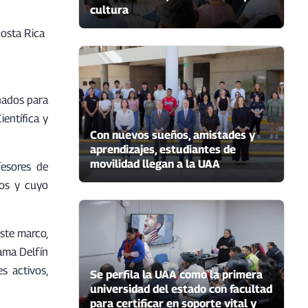
cultura
Costa Rica
nados para
ientífica y
Con nuevos sueños, amistades y
aprendizajes, estudiantes de
movilidad llegan a la UAA
fesores de
nos y cuyo
ste marco,
rama Delfín
s activos,
Se perfila la UAA como la primera
universidad del estado con facultad
para certificar en soporte vital y