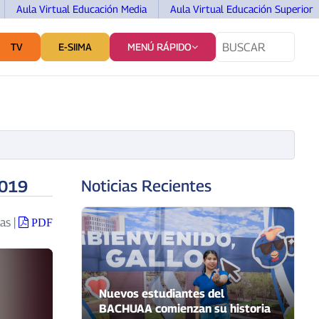
Aula Virtual Educación Media
Aula Virtual Educación Superior
TV
E-SIIMA
MENÚ RÁPIDO
TES
SERVICIOS Y VINCULACIÓN
COMUNICACIÓN
2019
Noticias Recientes
as
|
PDF
Nuevos estudiantes del
BACHUAA comienzan su historia