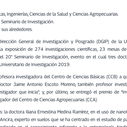
as, Ingenierías, Ciencias de la Salud y Ciencias Agropecuarias.
° Seminario de Investigación.
 sus alrededores.
irección General de Investigación y Posgrado (DGIP) de la U
 exposición de 274 investigaciones científicas, 23 mesas de
 el 20° Seminario de Investigación, evento en el cual tres doct
Universitario de Investigación 2019.
rofesora investigadora del Centro de Ciencias Básicas (CCB) a qu
 doctor Jaime Antonio Escoto Moreno, también profesor invest
igador que inicia”; y, por último, se entregó el premio de “In
igador del Centro de Ciencias Agropecuarias (CCA).
s: la doctora Iliana Ernestina Medina Ramírez, en el uso de nan
Ancira, experto en suelos que se ha centrado en el estudio de pa
dizado en el conocimiento referente a la entomología, biodi