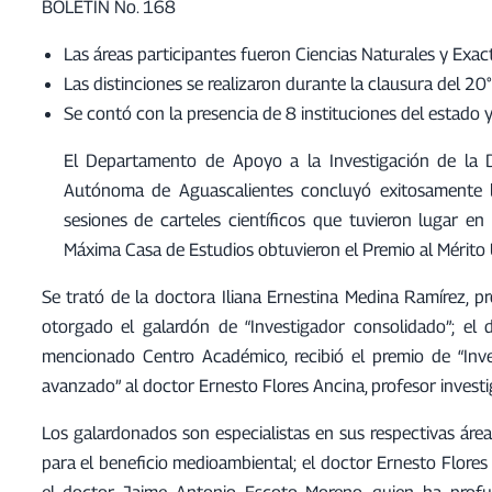
BOLETÍN No. 168
Las áreas participantes fueron Ciencias Naturales y Exact
Las distinciones se realizaron durante la clausura del 20
Se contó con la presencia de 8 instituciones del estado y
El Departamento de Apoyo a la Investigación de la D
Autónoma de Aguascalientes concluyó exitosamente la
sesiones de carteles científicos que tuvieron lugar en
Máxima Casa de Estudios obtuvieron el Premio al Mérito 
Se trató de la doctora Iliana Ernestina Medina Ramírez, p
otorgado el galardón de “Investigador consolidado”; el
mencionado Centro Académico, recibió el premio de “Invest
avanzado” al doctor Ernesto Flores Ancina, profesor invest
Los galardonados son especialistas en sus respectivas área
para el beneficio medioambiental; el doctor Ernesto Flores 
el doctor Jaime Antonio Escoto Moreno, quien ha profun