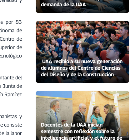
demanda de la UAA
os por 83
utónoma de
 Centro de
uperior de
Tecnológico
UAA recibió a su nueva generación
de alumnos del Centro de Ciencias
del Diseño y de la Construcción
entante del
le Junta de
ín Ramírez
manistas y
ue consiste
Docentes de la UAA inician
semestre con reflexión sobre la
de la labor
inteligencia artificial y el futuro de