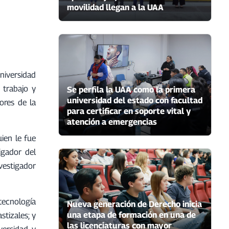
movilidad llegan a la UAA
niversidad
 trabajo y
Se perfila la UAA como la primera
universidad del estado con facultad
ores de la
para certificar en soporte vital y
atención a emergencias
ien le fue
igador del
vestigador
otecnología
Nueva generación de Derecho inicia
una etapa de formación en una de
stizales; y
las licenciaturas con mayor
versidad y