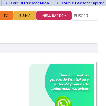
Aula Virtual Educación Media
Aula Virtual Educación Superior
TV
E-SIIMA
MENÚ RÁPIDO
TES
SERVICIOS Y VINCULACIÓN
COMUNICACIÓN
La colaboración entre instituciones,
clave para atender las problemáticas
sociales: Rector de la UAA