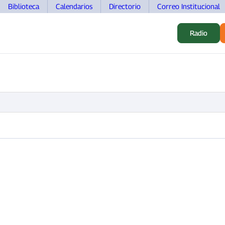
Biblioteca
Calendarios
Directorio
Correo Institucional
Radio
S
ALUMNOS
INVESTIGACIÓN
MOVILIDAD
DOCEN