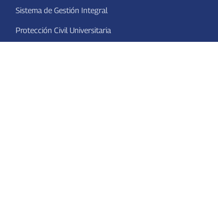
Sistema de Gestión Integral
Protección Civil Universitaria
Enlaces de transparencia
Plataforma Nacional de Transparencia
Obligaciones de Transparencia
Centro Occidente - Consejo Regional
SEP
Adquisiciones y Obra Pública
Transparencia y acceso a la información
Contraloría Social
Defensoría de los Derechos Universitarios