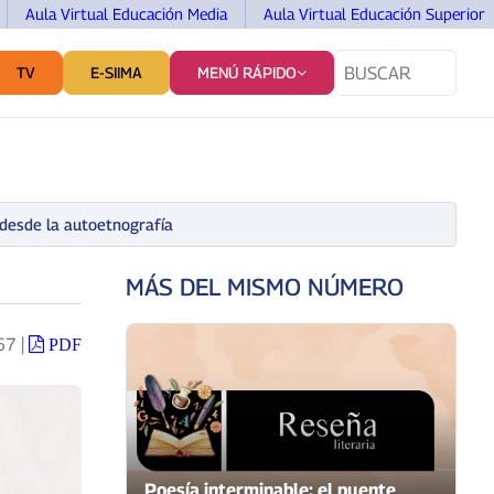
Aula Virtual Educación Media
Aula Virtual Educación Superior
TV
E-SIIMA
MENÚ RÁPIDO
TES
SERVICIOS Y VINCULACIÓN
COMUNICACIÓN
 desde la autoetnografía
MÁS DEL MISMO NÚMERO
167
|
PDF
Poesía interminable: el puente