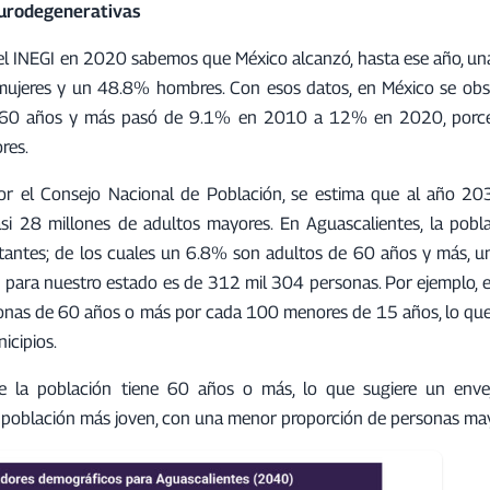
eurodegenerativas
 el INEGI en 2020 sabemos que México alcanzó, hasta ese año, una
 mujeres y un 48.8% hombres. Con esos datos, en México se ob
de 60 años y más pasó de 9.1% en 2010 a 12% en 2020, porc
res.
r el Consejo Nacional de Población, se estima que al año 203
i 28 millones de adultos mayores. En Aguascalientes, la pobla
tantes; de los cuales un 6.8% son adultos de 60 años y más, u
para nuestro estado es de 312 mil 304 personas. Por ejemplo, el
onas de 60 años o más por cada 100 menores de 15 años, lo que 
icipios.
 de la población tiene 60 años o más, lo que sugiere un enve
a población más joven, con una menor proporción de personas ma