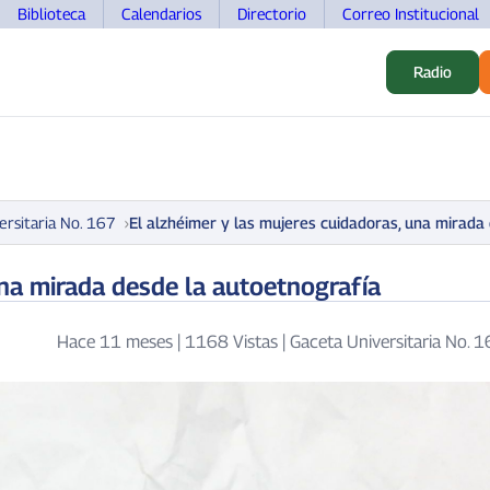
Biblioteca
Calendarios
Directorio
Correo Institucional
Radio
S
ALUMNOS
INVESTIGACIÓN
MOVILIDAD
DOCEN
ersitaria No. 167
El alzhéimer y las mujeres cuidadoras, una mirada
una mirada desde la autoetnografía
Hace 11 meses
|
1168 Vistas
|
Gaceta Universitaria No. 