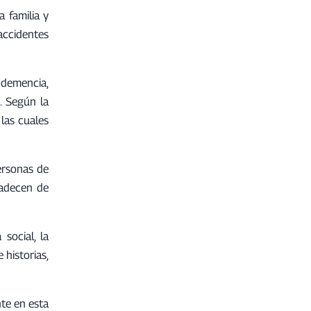
 familia y
accidentes
 demencia,
. Según la
las cuales
ersonas de
padecen de
social, la
 historias,
nte en esta