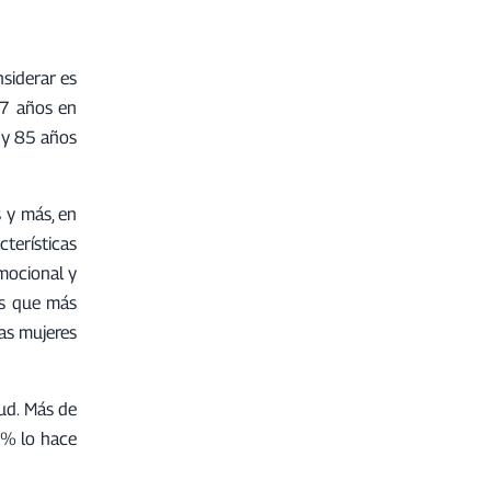
siderar es
97 años en
 y 85 años
 y más, en
terísticas
emocional y
es que más
las mujeres
ud. Más de
0% lo hace