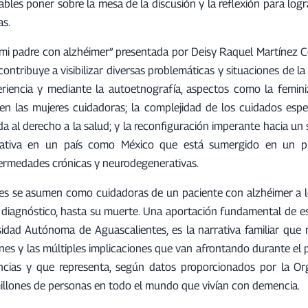
bles poner sobre la mesa de la discusión y la reflexión para log
as.
 a mi padre con alzhéimer” presentada por Deisy Raquel Martínez 
tribuye a visibilizar diversas problemáticas y situaciones de la 
iencia y mediante la autoetnografía, aspectos como la femini
 en las mujeres cuidadoras; la complejidad de los cuidados espe
da al derecho a la salud; y la reconfiguración imperante hacia un
paliativa en un país como México que está sumergido en un 
fermedades crónicas y neurodegenerativas.
ujeres se asumen como cuidadoras de un paciente con alzhéimer a 
l diagnóstico, hasta su muerte. Una aportación fundamental de es
rsidad Autónoma de Aguascalientes, es la narrativa familiar que 
ones y las múltiples implicaciones que van afrontando durante el
cias y que representa, según datos proporcionados por la Or
illones de personas en todo el mundo que vivían con demencia.