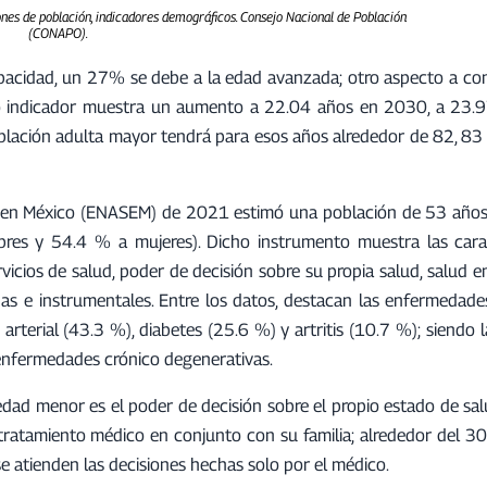
ones de población, indicadores demográficos. Consejo Nacional de Población
(CONAPO).
capacidad, un 27% se debe a la edad avanzada; otro aspecto a con
imo indicador muestra un aumento a 22.04 años en 2030, a 23.
blación adulta mayor tendrá para esos años alrededor de 82, 83
o en México (ENASEM) de 2021 estimó una población de 53 años
es y 54.4 % a mujeres). Dicho instrumento muestra las carac
vicios de salud, poder de decisión sobre su propia salud, salud 
ianas e instrumentales. Entre los datos, destacan las enfermedad
arterial (43.3 %), diabetes (25.6 %) y artritis (10.7 %); siendo 
 enfermedades crónico degenerativas.
edad menor es el poder de decisión sobre el propio estado de sal
tratamiento médico en conjunto con su familia; alrededor del 3
se atienden las decisiones hechas solo por el médico.