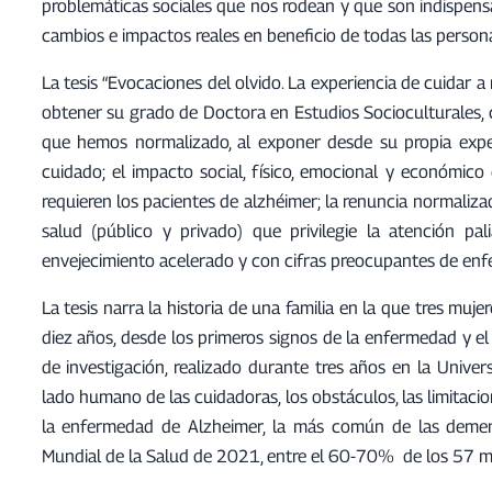
problemáticas sociales que nos rodean y que son indispensa
cambios e impactos reales en beneficio de todas las person
La tesis “Evocaciones del olvido. La experiencia de cuidar
obtener su grado de Doctora en Estudios Socioculturales, con
que hemos normalizado, al exponer desde su propia exper
cuidado; el impacto social, físico, emocional y económico
requieren los pacientes de alzhéimer; la renuncia normaliza
salud (público y privado) que privilegie la atención 
envejecimiento acelerado y con cifras preocupantes de en
La tesis narra la historia de una familia en la que tres m
diez años, desde los primeros signos de la enfermedad y e
de investigación, realizado durante tres años en la Unive
lado humano de las cuidadoras, los obstáculos, las limitaci
la enfermedad de Alzheimer, la más común de las demen
Mundial de la Salud de 2021, entre el 60-70% de los 57 m