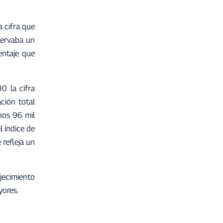
 cifra que
servaba un
entaje que
0 la cifra
ción total
nos 96 mil
 índice de
refleja un
jecimiento
yores.