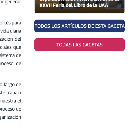
rar generar
XXVII Feria del Libro de la UAA
Cortés para
TODOS LOS ARTÍCULOS DE ESTA GACETA
vida diaria
zación del
TODAS LAS GACETAS
ciales que
 sistema de
proceso de
lo largo de
te trabajo
muestra el
 proceso de
ganización