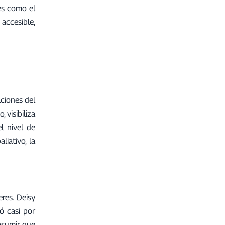
es como el
accesible,
aciones del
 visibiliza
l nivel de
iativo, la
eres. Deisy
ó casi por
 asumir que