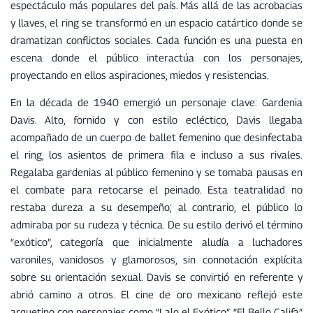
espectáculo más populares del país. Más allá de las acrobacias
y llaves, el ring se transformó en un espacio catártico donde se
dramatizan conflictos sociales. Cada función es una puesta en
escena donde el público interactúa con los personajes,
proyectando en ellos aspiraciones, miedos y resistencias.
En la década de 1940 emergió un personaje clave: Gardenia
Davis. Alto, fornido y con estilo ecléctico, Davis llegaba
acompañado de un cuerpo de ballet femenino que desinfectaba
el ring, los asientos de primera fila e incluso a sus rivales.
Regalaba gardenias al público femenino y se tomaba pausas en
el combate para retocarse el peinado. Esta teatralidad no
restaba dureza a su desempeño; al contrario, el público lo
admiraba por su rudeza y técnica. De su estilo derivó el término
“exótico”, categoría que inicialmente aludía a luchadores
varoniles, vanidosos y glamorosos, sin connotación explícita
sobre su orientación sexual. Davis se convirtió en referente y
abrió camino a otros. El cine de oro mexicano reflejó este
arquetipo con personajes como “Lalo el Exótico”, “El Bello Califa”