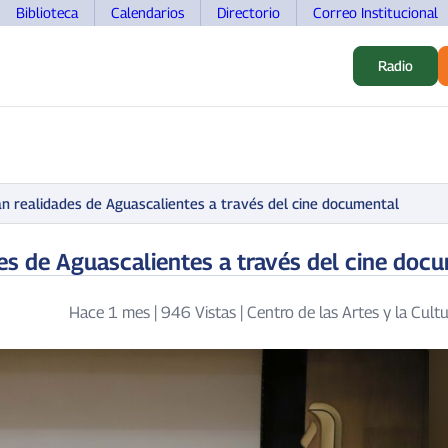
Biblioteca
Calendarios
Directorio
Correo Institucional
Radio
S
ALUMNOS
INVESTIGACIÓN
MOVILIDAD
DOCEN
n realidades de Aguascalientes a través del cine documental
es de Aguascalientes a través del cine doc
Hace 1 mes
|
946 Vistas
|
Centro de las Artes y la Cult