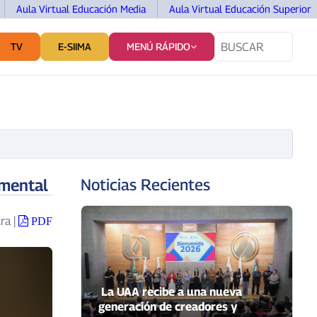
Aula Virtual Educación Media
Aula Virtual Educación Superior
TV
E-SIIMA
MENÚ RÁPIDO
TES
SERVICIOS Y VINCULACIÓN
COMUNICACIÓN
umental
Noticias Recientes
ura
|
PDF
La UAA recibe a una nueva
generación de creadores y