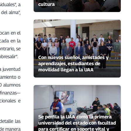
cultura
iduales”, a
 del alma”,
ocan en el
cada en la
ntrario, se
resalir”.
Con nuevos sueños, amistades y
aprendizajes, estudiantes de
la juventud
movilidad llegan a la UAA
namiento o
00 alumnos
n finanzas—
cionales e
Se perfila la UAA como la primera
etalle las
universidad del estado con facultad
o de manera
para certificar en soporte vital y