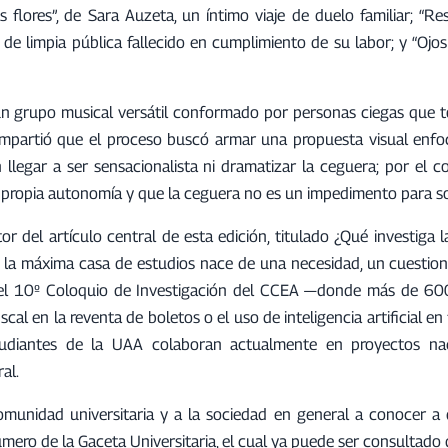
as flores”, de Sara Auzeta, un íntimo viaje de duelo familiar; “Res
de limpia pública fallecido en cumplimiento de su labor; y “Ojos
un grupo musical versátil conformado por personas ciegas que t
compartió que el proceso buscó armar una propuesta visual enfo
legar a ser sensacionalista ni dramatizar la ceguera; por el co
propia autonomía y que la ceguera no es un impedimento para sob
r del artículo central de esta edición, titulado ¿Qué investiga 
 en la máxima casa de estudios nace de una necesidad, un cuestio
o el 10º Coloquio de Investigación del CCEA —donde más de 6
scal en la reventa de boletos o el uso de inteligencia artificial e
tudiantes de la UAA colaboran actualmente en proyectos na
al.
munidad universitaria y a la sociedad en general a conocer a d
úmero de la Gaceta Universitaria, el cual ya puede ser consultad