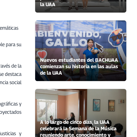
la UAA
lemáticas
ble para su
Nuevos estudiantes del BACHUAA
ravés de la
comienzan su historia en las aulas
de la UAA
 se destaca
ncia social
gráficas y
royectados
A lo largo de cinco días, la UAA
celebrará la Semana de la Música
usticias y
reuniendo arte, conocimiento y