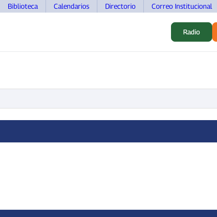
Biblioteca
Calendarios
Directorio
Correo Institucional
Radio
S
ALUMNOS
INVESTIGACIÓN
MOVILIDAD
DOCEN