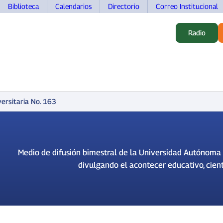
Biblioteca
Calendarios
Directorio
Correo Institucional
Radio
S
ALUMNOS
INVESTIGACIÓN
MOVILIDAD
DOCEN
ersitaria No. 163
Medio de difusión bimestral de la Universidad Autónoma 
divulgando el acontecer educativo, cientí