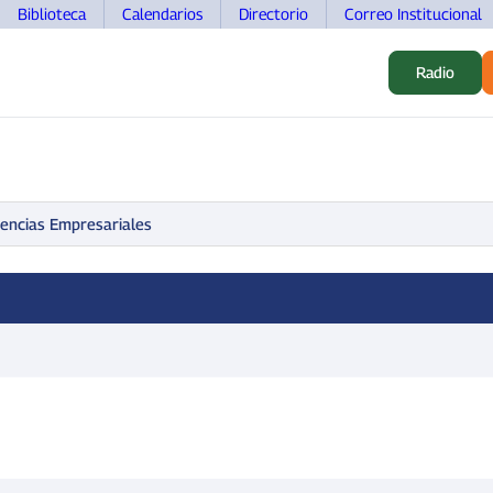
Biblioteca
Calendarios
Directorio
Correo Institucional
Radio
S
ALUMNOS
INVESTIGACIÓN
MOVILIDAD
DOCEN
iencias Empresariales