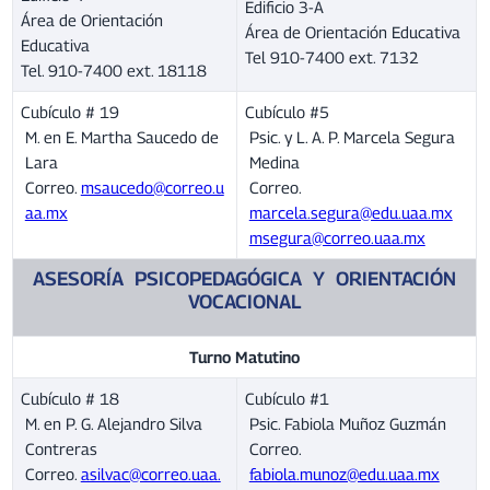
Edificio 3-A
Área de Orientación
Área de Orientación Educativa
Educativa
Tel 910-7400 ext. 7132
Tel. 910-7400 ext. 18118
Cubículo # 19
Cubículo #5
M. en E. Martha Saucedo de
Psic. y L. A. P. Marcela Segura
Lara
Medina
Correo.
msaucedo@correo.u
Correo.
aa.mx
marcela.segura@edu.uaa.mx
msegura@correo.uaa.mx
ASESORÍA PSICOPEDAGÓGICA Y ORIENTACIÓN
VOCACIONAL
Turno Matutino
Cubículo # 18
Cubículo #1
M. en P. G. Alejandro Silva
Psic. Fabiola Muñoz Guzmán
Contreras
Correo.
Correo.
asilvac@correo.uaa.
fabiola.munoz@edu.uaa.mx