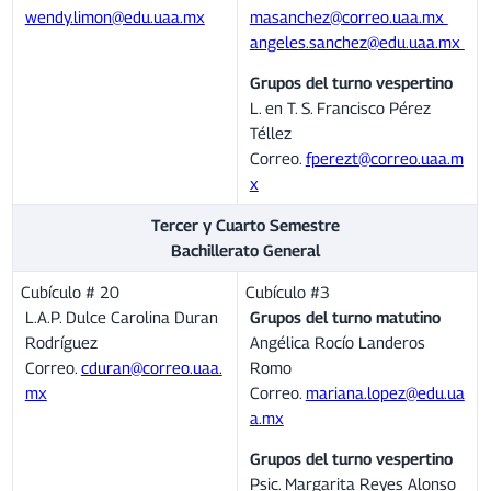
wendy.limon@edu.uaa.mx
masanchez@correo.uaa.mx
angeles.sanchez@edu.uaa.mx
Grupos del turno vespertino
L. en T. S. Francisco Pérez
Téllez
Correo.
fperezt@correo.uaa.m
x
Tercer y Cuarto Semestre
Bachillerato General
Cubículo # 20
Cubículo #3
L.A.P. Dulce Carolina Duran
Grupos del turno matutino
Rodríguez
Angélica Rocío Landeros
Correo.
cduran@correo.uaa.
Romo
mx
Correo.
mariana.lopez@edu.ua
a.mx
Grupos del turno vespertino
Psic. Margarita Reyes Alonso