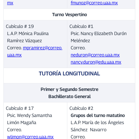
mx
fmunoz@correo.uaa.mx
Turno Vespertino
Cubículo # 19
Cubículo #1
L.A.P. Mónica Paulina
Psic. Nancy Elizabeth Durón
Ramírez Vázquez
Meléndez
Correo.
mpramirez@correo.
Correo.
uaa.mx
neduron@correo.uaa.mx
nancy.duron@edu.uaa.mx
TUTORÍA LONGITUDINAL
Primer y Segundo Semestre
Bachillerato General
Cubículo # 17
Cubículo #2
Psic. Wendy Samantha
Grupos del turno matutino
Limón Magaña
L.A.P. María de los Ángeles
Correo.
Sánchez Navarro
wlimon@correo.uaa.mx
Correo.