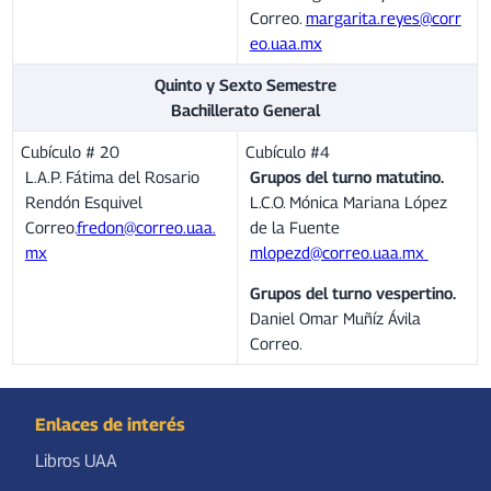
Correo.
margarita.reyes@corr
eo.uaa.mx
Quinto y Sexto Semestre
Bachillerato General
Cubículo # 20
Cubículo #4
L.A.P. Fátima del Rosario
Grupos del turno matutino.
Rendón Esquivel
L.C.O. Mónica Mariana López
Correo.
fredon@correo.uaa.
de la Fuente
mx
mlopezd@correo.uaa.mx
Grupos del turno vespertino.
Daniel Omar Muñíz Ávila
Correo.
Enlaces de interés
Libros UAA