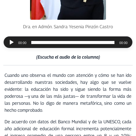
Dra. en Admón. Sandra Yesenia Pinzón Castro
R
00:00
00:00
e
p
(Escucha el audio de la columna)
r
o
d
Cuando uno observa el mundo con atención y cómo se han ido
u
desarrollando nuestras sociedades, hay algo que se vuelve
c
evidente: la educación ha sido y sigue siendo la forma más
t
poderosa —y una de las más justas— de transformar la vida de
o
las personas. No lo digo de manera metafórica, sino como un
r
hecho comprobado.
d
De acuerdo con datos del Banco Mundial y de la UNESCO, cada
e
año adicional de educación formal incrementa potencialmente
a
el ingreso promedio de una persona entre un 8 y un 10%;