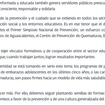
r
a informada y educada también genera servidores públicos preoc
i
onsciente, responsable y solidaria.
b
de la prevención y el cuidado que se extienda en todos los sect
a
ción social y los entornos educativos. Es en ese tenor que el d
/
es el Primer Simposio Nacional de Prevención; un esfuerzo c
a
nos de Aguascalientes, el Centro de Prevención de Quemaduras, B
b
a
j
tejer vínculos formativos y de cooperación entre el sector educ
o
s que, cuando trabajan juntos, logran resultados importantes.
p
a
ntidad se está tomando en serio este tema: los programas de 
r
n de embarazos adolescentes en los últimos cinco años, o las c
a
aduras, son pasos firmes hacia un modelo de vida más saludable
a
u
cer más. Por ello, debemos seguir plantando semillas de formaci
m
misos a favor de la prevención y de una cultura generalizada del
e