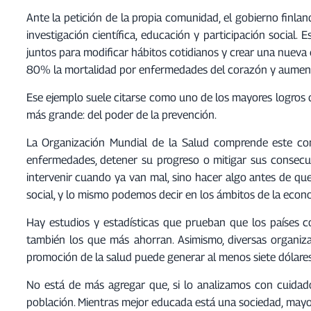
o
Ante la petición de la propia comunidad, el gobierno finla
r
investigación científica, educación y participación social.
d
juntos para modificar hábitos cotidianos y crear una nueva c
e
80% la mortalidad por enfermedades del corazón y aumentar
a
u
Ese ejemplo suele citarse como uno de los mayores logros 
d
más grande: del poder de la prevención.
i
La Organización Mundial de la Salud comprende este co
o
enfermedades, detener su progreso o mitigar sus consecue
intervenir cuando ya van mal, sino hacer algo antes de que
social, y lo mismo podemos decir en los ámbitos de la economí
Hay estudios y estadísticas que prueban que los países 
también los que más ahorran. Asimismo, diversas organiza
promoción de la salud puede generar al menos siete dólares
No está de más agregar que, si lo analizamos con cuidado,
población. Mientras mejor educada está una sociedad, mayor