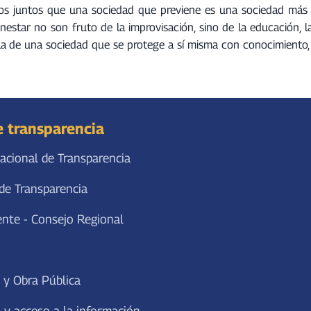
n
emos juntos que una sociedad que previene es una sociedad má
t
enestar no son fruto de la improvisación, sino de la educación, 
a
: la de una sociedad que se protege a sí misma con conocimiento
r
o
d
i
e transparencia
s
m
acional de Transparencia
i
n
de Transparencia
u
i
ente - Consejo Regional
r
e
l
 y Obra Pública
v
o
 y acceso a la información