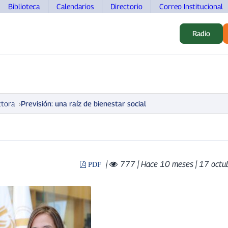
Biblioteca
Calendarios
Directorio
Correo Institucional
Radio
S
ALUMNOS
INVESTIGACIÓN
MOVILIDAD
DOCEN
ctora
Previsión: una raíz de bienestar social
|
777
| Hace 10 meses | 17 octu
PDF