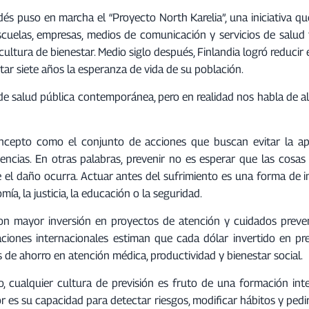
a
ndés puso en marcha el “Proyecto North Karelia”, una iniciativa 
s
 Escuelas, empresas, medios de comunicación y servicios de salud
t
ultura de bienestar. Medio siglo después, Finlandia logró reducir
e
 siete años la esperanza de vida de su población.
c
l
de salud pública contemporánea, pero en realidad nos habla de 
a
s
d
ncepto como el conjunto de acciones que buscan evitar la ap
e
ncias. En otras palabras, prevenir no es esperar que las cosas
f
 el daño ocurra. Actuar antes del sufrimiento es una forma de i
l
a, la justicia, la educación o la seguridad.
e
con mayor inversión en proyectos de atención y cuidados preve
c
ciones internacionales estiman que cada dólar invertido en pr
h
 de ahorro en atención médica, productividad y bienestar social.
a
a
 cualquier cultura de previsión es fruto de una formación inte
r
 es su capacidad para detectar riesgos, modificar hábitos y pedi