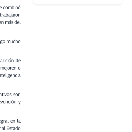
que combinó
 trabajaron
 en más del
algo mucho
arición de
 mejoren o
nteligencia
ntivos son
evención y
gral en la
r al Estado