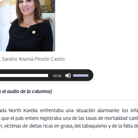
 Sandra Yesenia Pinzón Castro
00:00
U
t
 el audio de la columna)
i
l
i
da North Karelia enfrentaba una situación alarmante: los infa
z
que el país entero registraba una de las tasas de mortalidad car
a
víctimas de dietas ricas en grasa, del tabaquismo y de la falta d
l