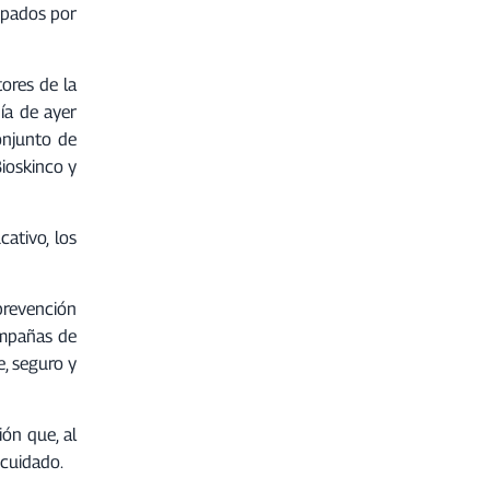
upados por
ores de la
ía de ayer
onjunto de
ioskinco y
ativo, los
prevención
ampañas de
, seguro y
ón que, al
 cuidado.