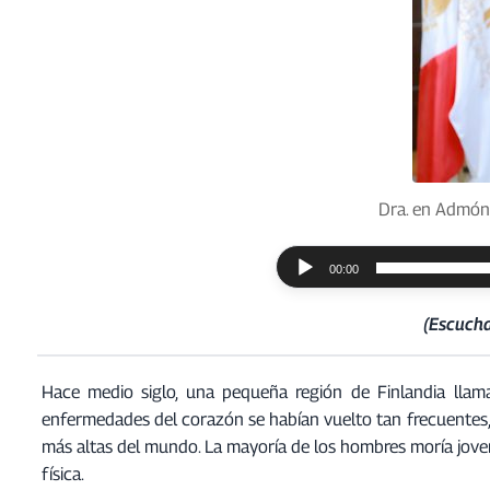
Dra. en Admón.
R
00:00
e
p
(Escucha
r
o
Hace medio siglo, una pequeña región de Finlandia llama
d
enfermedades del corazón se habían vuelto tan frecuentes, 
u
más altas del mundo. La mayoría de los hombres moría joven, 
c
física.
t