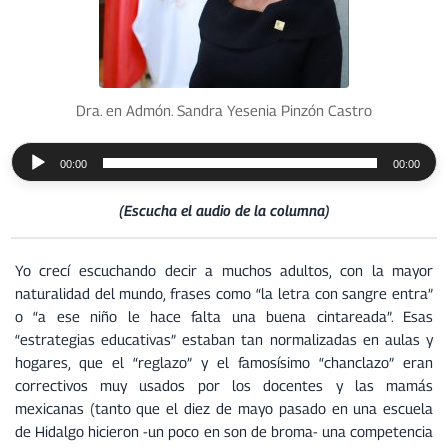
Dra. en Admón. Sandra Yesenia Pinzón Castro
R
00:00
00:00
e
p
(Escucha el audio de la columna)
r
o
d
Yo crecí escuchando decir a muchos adultos, con la mayor
u
naturalidad del mundo, frases como “la letra con sangre entra”
c
o “a ese niño le hace falta una buena cintareada”. Esas
t
“estrategias educativas” estaban tan normalizadas en aulas y
o
hogares, que el “reglazo” y el famosísimo “chanclazo” eran
r
correctivos muy usados por los docentes y las mamás
d
mexicanas (tanto que el diez de mayo pasado en una escuela
e
de Hidalgo hicieron -un poco en son de broma- una competencia