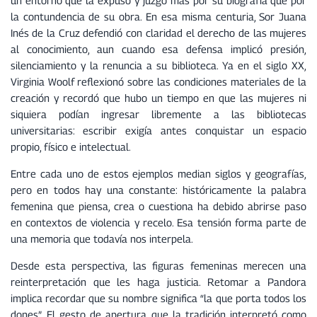
un entorno que la expuso y juzgó más por su biografía que por
la contundencia de su obra. En esa misma centuria, Sor Juana
Inés de la Cruz defendió con claridad el derecho de las mujeres
al conocimiento, aun cuando esa defensa implicó presión,
silenciamiento y la renuncia a su biblioteca. Ya en el siglo XX,
Virginia Woolf reflexionó sobre las condiciones materiales de la
creación y recordó que hubo un tiempo en que las mujeres ni
siquiera podían ingresar libremente a las bibliotecas
universitarias: escribir exigía antes conquistar un espacio
propio, físico e intelectual.
Entre cada uno de estos ejemplos median siglos y geografías,
pero en todos hay una constante: históricamente la palabra
femenina que piensa, crea o cuestiona ha debido abrirse paso
en contextos de violencia y recelo. Esa tensión forma parte de
una memoria que todavía nos interpela.
Desde esta perspectiva, las figuras femeninas merecen una
reinterpretación que les haga justicia. Retomar a Pandora
implica recordar que su nombre significa “la que porta todos los
dones”. El gesto de apertura que la tradición interpretó como