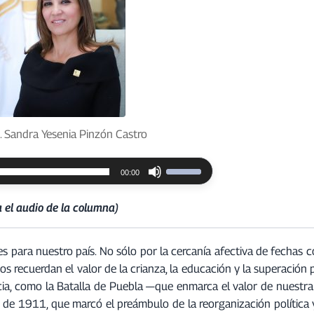
 Sandra Yesenia Pinzón Castro
00:00
U
t
 el audio de la columna)
i
l
i
para nuestro país. No sólo por la cercanía afectiva de fechas c
z
os recuerdan el valor de la crianza, la educación y la superación
a
ia, como la Batalla de Puebla —que enmarca el valor de nuestra
l
o de 1911, que marcó el preámbulo de la reorganización política 