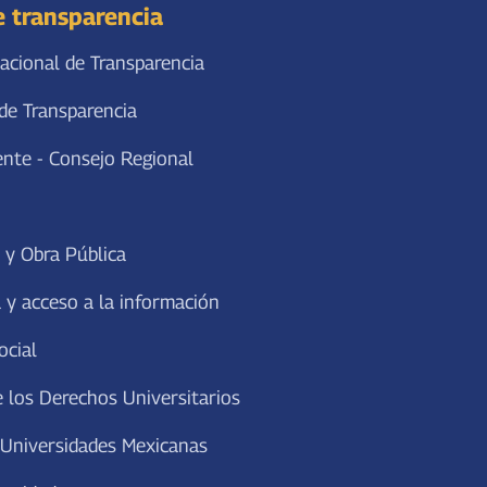
n
e transparencia
t
acional de Transparencia
a
r
de Transparencia
o
d
ente - Consejo Regional
i
s
m
 y Obra Pública
i
n
 y acceso a la información
u
i
ocial
r
e
 los Derechos Universitarios
l
v
 Universidades Mexicanas
o