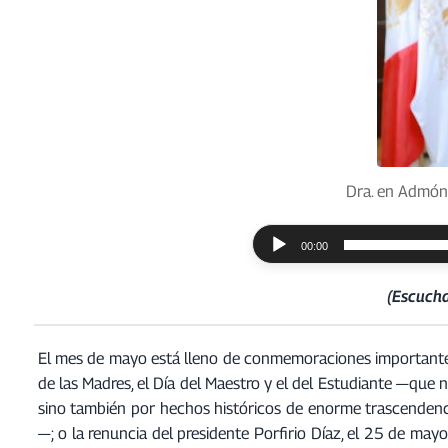
Dra. en Admón.
R
00:00
e
p
(Escucha
r
o
El mes de mayo está lleno de conmemoraciones importantes 
d
de las Madres, el Día del Maestro y el del Estudiante —que n
u
sino también por hechos históricos de enorme trascendenc
c
—; o la renuncia del presidente Porfirio Díaz, el 25 de may
t