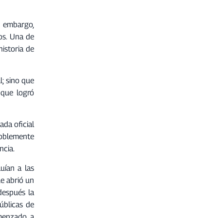
in embargo,
os. Una de
istoria de
l; sino que
 que logró
ada oficial
doblemente
ncia.
uían a las
ue abrió un
después la
úblicas de
omenzado a