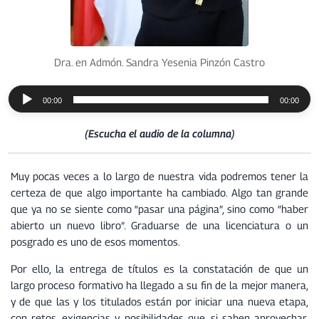
Dra. en Admón. Sandra Yesenia Pinzón Castro
R
00:00
00:00
e
p
(Escucha el audio de la columna)
r
o
d
Muy pocas veces a lo largo de nuestra vida podremos tener la
u
certeza de que algo importante ha cambiado. Algo tan grande
c
que ya no se siente como “pasar una página”, sino como “haber
t
abierto un nuevo libro”. Graduarse de una licenciatura o un
o
posgrado es uno de esos momentos.
r
Por ello, la entrega de títulos es la constatación de que un
d
largo proceso formativo ha llegado a su fin de la mejor manera,
e
y de que las y los titulados están por iniciar una nueva etapa,
a
con retos, exigencias y posibilidades que, si saben aprovechar,